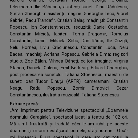
Aurora Chirilov, Octavian Floroiu, George Oroianu;
telecinema: Ilie Băbeanu; asistenți sunet: Dinu Rădulescu,
Ștefan Gheorghiu: asistenți imagine: Gheorghe Leca, Viorel
Gabriel, Radu Trandafir, Cristian Balaș; mașiniști: Constantin
Popescu, Ion Constantinescu; recuzită: Daniel Costache,
Constantin Milcică; tapițeri: Toma Dragomir, Romulus
Constantin; lumini: Mihaela Sîrbu, Dan Rădoi, Ilie Guzgă,
Nelu Hornea, Liviu Crăciunescu, Constantin Luca, Nelu
Badea; machiaj: Adriana Popescu, Gabriela Dima; regizori
studio: Zoe Bălan, Mihnea Dăneți; editori imagine: Virginia
Stanca, Daniela Galeriu, Emil Bedreag, Eduard Gheorghiu;
post procesarea sunetului: Tatiana Stoenescu; maestru de
sunet: Ioan Tudor Dinuță (APTR); cameramani: Cristian
Neagu, Radu Popescu, Zomir Dimovici, Cezar
Constantinescu; ilustrația muzicală: Tatiana Stoenescu
Extrase presă:
„Am imprimat pentru Televiziune spectacolul „Doamnele
domnului Caragiale”, spectacol jucat la teatru de 102 ori.
Mă simt frustrată și tradată căci le-am iubit pe aceste
doamne și m-am desfășurat prin ele, sfâșiindu-ne… O să-
mi lipsească. E un spectacol în care am dat totul la