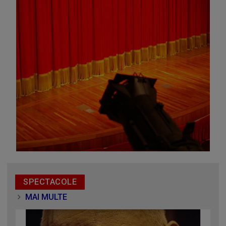
Omagiu adus regizorului Timotei Ursu, la TVR Cultural,
prin piesa „Ultima oră”, o montare de colecție, din 1979
SPECTACOLE
MAI MULTE