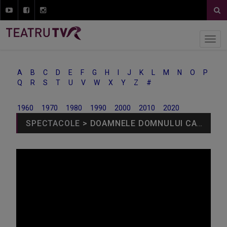
A
B
C
D
E
F
G
H
I
J
K
L
M
N
O
P
Q
R
S
T
U
V
W
X
Y
Z
#
1960
1970
1980
1990
2000
2010
2020
SPECTACOLE
> DOAMNELE DOMNULUI CARAGIALE