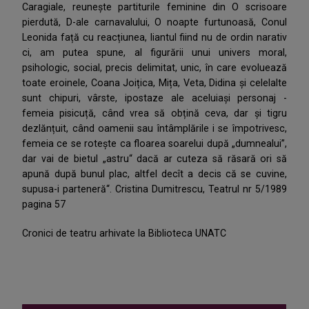
Caragiale, reunește partiturile feminine din O scrisoare
pierdută, D-ale carnavalului, O noapte furtunoasă, Conul
Leonida față cu reacțiunea, liantul fiind nu de ordin narativ
ci, am putea spune, al figurării unui univers moral,
psihologic, social, precis delimitat, unic, în care evoluează
toate eroinele, Coana Joițica, Mița, Veta, Didina și celelalte
sunt chipuri, vârste, ipostaze ale aceluiași personaj -
femeia pisicuță, când vrea să obțină ceva, dar și tigru
dezlănțuit, când oamenii sau întâmplările i se împotrivesc,
femeia ce se rotește ca floarea soarelui după „dumnealui”,
dar vai de bietul „astru“ dacă ar cuteza să răsară ori să
apună după bunul plac, altfel decît a decis că se cuvine,
supusa-i parteneră“. Cristina Dumitrescu, Teatrul nr 5/1989
pagina 57
Cronici de teatru arhivate la Biblioteca UNATC