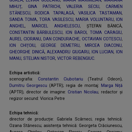
GOREA
,
ELVIRA GODEANU
,
MARIA MAXIMILIAN
,
MARIANA
MIHUȚ
,
GINA PATRICHI
,
VALERIA SECIU
,
CARMEN
STĂNESCU
,
RODICA TAPALAGĂ
,
VASILICA TASTAMAN
,
SANDA TOMA
,
TORA VASILESCU
,
MARIA VOLUNTARU
,
ION
ANGHEL
,
MARCEL ANGHELESCU
, ŞTEFAN BĂNICĂ,
CONSTANTIN BĂRBULESCU
,
ION BAROI
,
TOMA CARAGIU
,
AUREL CIORANU
,
DAN CONDURACHE
,
OCTAVIAN COTESCU
,
ION CHIȚOIU
,
GEORGE DEMETRU
,
MIRCEA DIACONU
,
GHEORGHE DINICĂ
,
ALEXANDRU GIUGARU
,
ION LUCIAN
,
ION
MANU
,
STELIAN NISTOR
,
VICTOR REBENGIUC
.
Echipa artistică:
scenografia:
Constantin Ciubotariu
(Teatrul Odeon),
Dumitru Georgescu
(APTR); regia de montaj:
Marga Niță
(APTR); director de imagine:
Cristian Nicolau
; redactor și
regizor secund: Viorica Petre
Echipa tehnică:
director de producție: Gabriela Scârneci; regia tehnică:
Ozana Stănescu; asistența tehnică: Georgeta Crăciunescu,