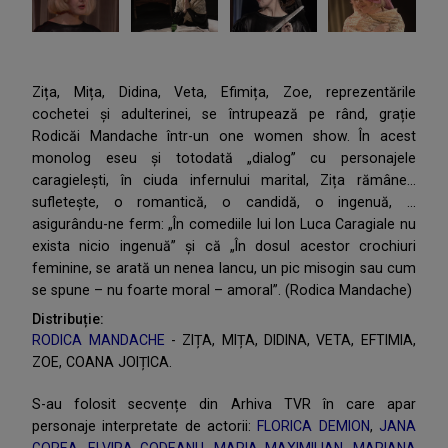
Zița, Mița, Didina, Veta, Efimița, Zoe, reprezentările
cochetei și adulterinei, se întrupează pe rând, grație
Rodicăi Mandache într-un one women show. În acest
monolog eseu și totodată „dialog” cu personajele
caragielești, în ciuda infernului marital, Zița rămâne…
sufletește, o romantică, o candidă, o ingenuă, …
asigurându-ne ferm: „În comediile lui Ion Luca Caragiale nu
exista nicio ingenuă” și că „În dosul acestor crochiuri
feminine, se arată un nenea Iancu, un pic misogin sau cum
se spune – nu foarte moral – amoral”. (Rodica Mandache)
Distribuție:
RODICA MANDACHE
- ZIȚA, MIȚA, DIDINA, VETA, EFTIMIA,
ZOE, COANA JOIȚICA.
S-au folosit secvențe din Arhiva TVR în care apar
personaje interpretate de actorii:
FLORICA DEMION
,
JANA