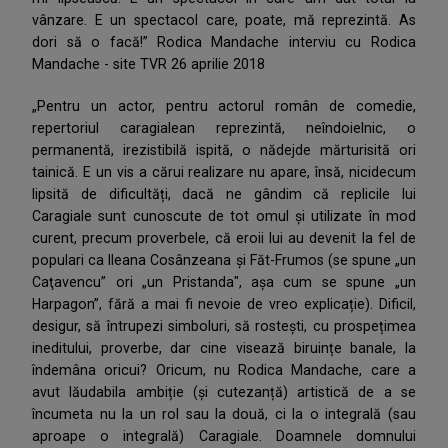
vânzare. E un spectacol care, poate, mă reprezintă. As
dori să o facă!” Rodica Mandache interviu cu Rodica
Mandache - site TVR 26 aprilie 2018
„Pentru un actor, pentru actorul român de comedie,
repertoriul caragialean reprezintă, neîndoielnic, o
permanentă, irezistibilă ispită, o nădejde mărturisită ori
tainică. E un vis a cărui realizare nu apare, însă, nicidecum
lipsită de dificultăți, dacă ne gândim că replicile lui
Caragiale sunt cunoscute de tot omul şi utilizate în mod
curent, precum proverbele, că eroii lui au devenit la fel de
populari ca Ileana Cosânzeana și Făt-Frumos (se spune „un
Caţavencu” ori „un Pristanda", aşa cum se spune „un
Harpagon”, fără a mai fi nevoie de vreo explicație). Dificil,
desigur, să întrupezi simboluri, să rostești, cu prospețimea
ineditului, proverbe, dar cine visează biruințe banale, la
îndemâna oricui? Oricum, nu Rodica Mandache, care a
avut lăudabila ambiție (și cutezanță) artistică de a se
încumeta nu la un rol sau la două, ci la o integrală (sau
aproape o integrală) Caragiale. Doamnele domnului