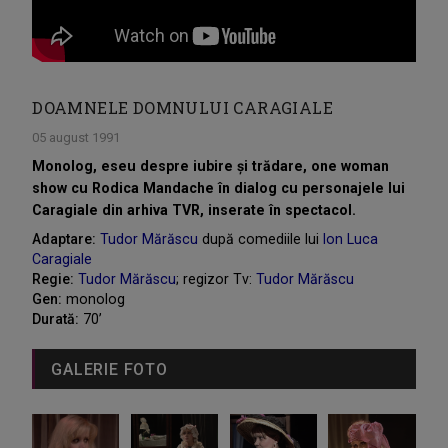
DOAMNELE DOMNULUI CARAGIALE
05 august 1991
Monolog, eseu despre iubire și trădare, one woman
show cu Rodica Mandache în dialog cu personajele lui
Caragiale din arhiva TVR, inserate în spectacol.
Adaptare:
Tudor Mărăscu
după comediile lui
Ion Luca
Caragiale
Regie:
Tudor Mărăscu
; regizor Tv:
Tudor Mărăscu
Gen:
monolog
Durată:
70’
GALERIE FOTO