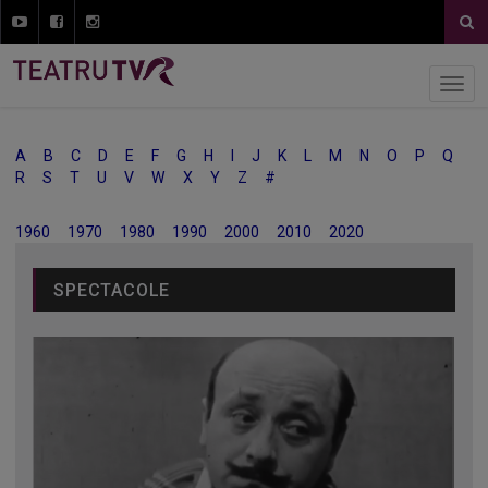
A
B
C
D
E
F
G
H
I
J
K
L
M
N
O
P
Q
R
S
T
U
V
W
X
Y
Z
#
1960
1970
1980
1990
2000
2010
2020
SPECTACOLE