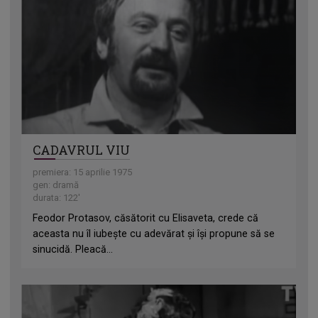
CADAVRUL VIU
premiera: 15 aprilie 1975
gen: dramă
durata: 122'
Feodor Protasov, căsătorit cu Elisaveta, crede că
aceasta nu îl iubește cu adevărat și își propune să se
sinucidă. Pleacă...