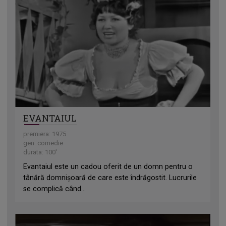
EVANTAIUL
premiera: 1975
gen: comedie
durata: 100'
Evantaiul este un cadou oferit de un domn pentru o
tânără domnișoară de care este îndrăgostit. Lucrurile
se complică când...