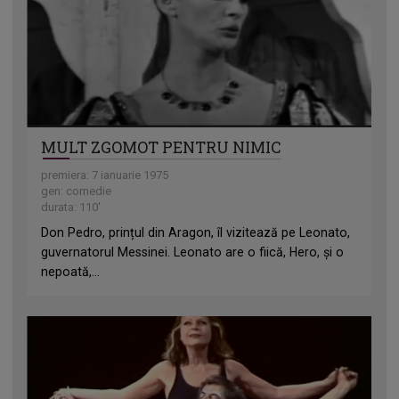
MULT ZGOMOT PENTRU NIMIC
premiera: 7 ianuarie 1975
gen: comedie
durata: 110'
Don Pedro, prințul din Aragon, îl vizitează pe Leonato,
guvernatorul Messinei. Leonato are o fiică, Hero, și o
nepoată,...