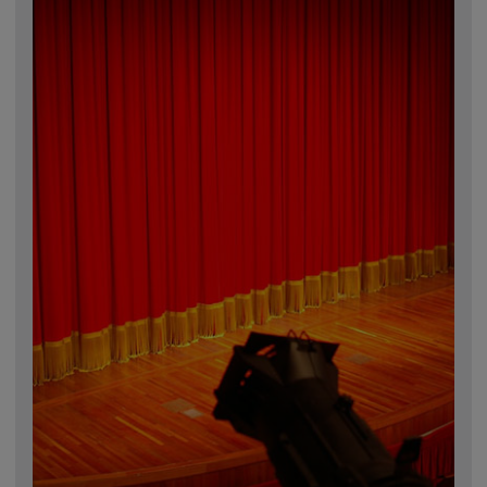
Omagiu adus regizorului Timotei Ursu, la TVR Cultural,
prin piesa „Ultima oră”, o montare de colecție, din 1979