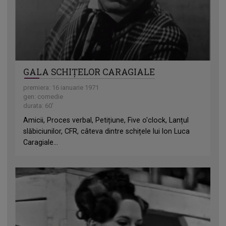
GALA SCHIȚELOR CARAGIALE
premiera: 16 ianuarie 1971
gen: comedie
durata: 60'
Amicii, Proces verbal, Petițiune, Five o'clock, Lanțul
slăbiciunilor, CFR, câteva dintre schițele lui Ion Luca
Caragiale...