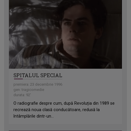
SPITALUL SPECIAL
premiera: 23 decembrie 1996
gen: tragicomedie
durata: 92'
O radiografie despre cum, după Revoluția din 1989 se
recrează noua clasă conducătoare, redusă la
întâmplările dintr-un...