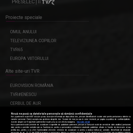
PRESELECȚII
Proiecte speciale
OMUL ANULUI
TELEVIZIUNEA COPIILOR
TVR65
EUROPA VIITORULUI
Alte site-uri TVR
EUROVISION ROMÂNIA
TVR#ENESCU
CERBUL DE AUR
Nouă ne pasă ca datele tale personale să rămână confidențiale
Noi și partenerii noștri
657
stocăm și/sau accesăm informații pe dispozitivul dvs., precum identificatorii cookie unici pentru prelucrarea datelor cu
caracter personal. Puteți accepta sau gestiona alegerile dvs. făcând clic mai jos sau în orice moment, pe pagina cu politica de confidențialitate.
Aceste alegeri vor fi raportate partenerilor noștri și nu vă vor afecta navigarea.
Mai multe detalii
Modifică setările de confidențialitate
Noi si partenerii nostri (retelele de socializare si agentiile de publicitate partenere, precum si furnizorii nostri de servicii de date analitice) prelucram
date pentru a permite website-ului sa functioneze, pentru a personaliza continutul si anunturile publicitare afisate in functie de interesele si/sau
profilul dvs., pentru a va oferi functionalitati aferente retelelor de socializare si pentru a analiza traficul pe website. Beneficiati de drepturile
prevazute de art. 15-22 din GDPR in legatura cu prelucrarea datelor cu caracter personal. Aceste drepturi pot fi exercitate prin modalitatea indicata