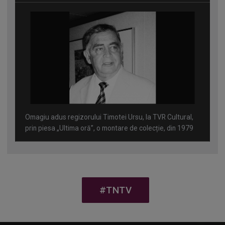
Omagiu adus regizorului Timotei Ursu, la TVR Cultural,
prin piesa „Ultima oră”, o montare de colecție, din 1979
#TNTV