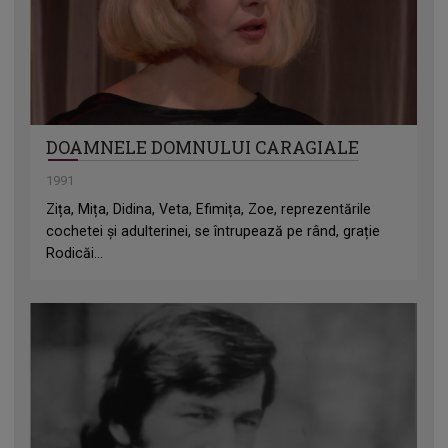
DOAMNELE DOMNULUI CARAGIALE
1991
Zița, Mița, Didina, Veta, Efimița, Zoe, reprezentările
cochetei și adulterinei, se întrupează pe rând, grație
Rodicăi...