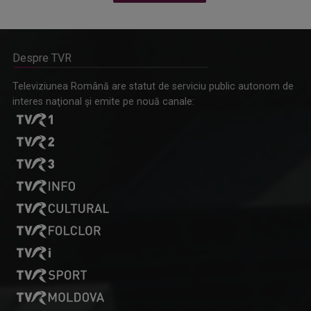
Despre TVR
Omagiu adus regizorului Timotei Ursu, la TVR Cultural,
Televiziunea Română are statut de serviciu public autonom de
prin piesa „Ultima oră”, o montare de colecție, din 1979
interes naţional şi emite pe nouă canale: