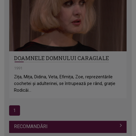
DOAMNELE DOMNULUI CARAGIALE
1991
Zița, Mița, Didina, Veta, Efimița, Zoe, reprezentările
cochetei și adulterinei, se întrupează pe rând, grație
Rodicăi...
1
RECOMANDĂRI