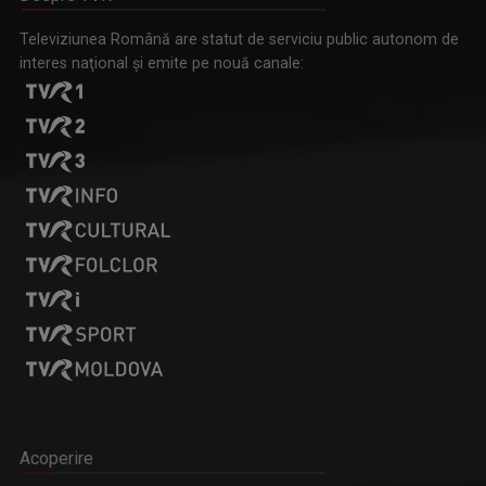
Omagiu adus regizorului Timotei Ursu, la TVR Cultural,
Televiziunea Română are statut de serviciu public autonom de
prin piesa „Ultima oră”, o montare de colecție, din 1979
interes naţional şi emite pe nouă canale:
Acoperire