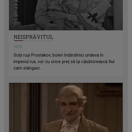
NEISPRĂVITUL
1975
Soții ruși Prostakov, boieri îndărătnici undeva în
imperiul rus, vor cu orice preț să își căsătorească fiul
cam stângaci...