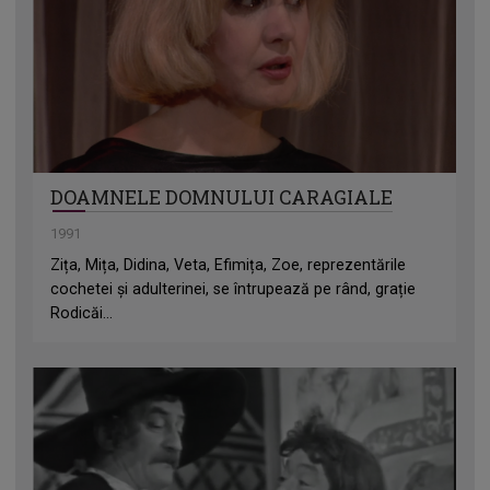
DOAMNELE DOMNULUI CARAGIALE
1991
Zița, Mița, Didina, Veta, Efimița, Zoe, reprezentările
cochetei și adulterinei, se întrupează pe rând, grație
Rodicăi...