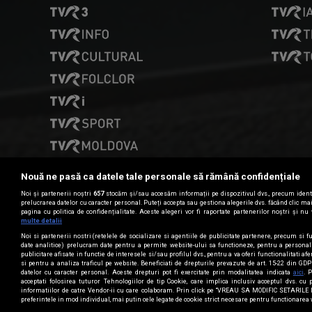
Nouă ne pasă ca datele tale personale să rămână confidențiale
Noi și partenerii noștri
657
stocăm și/sau accesăm informații pe dispozitivul dvs., precum identi
prelucrarea datelor cu caracter personal. Puteți accepta sau gestiona alegerile dvs. făcând clic m
pagina cu politica de confidențialitate. Aceste alegeri vor fi raportate partenerilor noștri și nu 
Date de contact
multe detalii
Noi si partenerii nostri (retelele de socializare si agentiile de publicitate partenere, precum si fu
date analitice) prelucram date pentru a permite website-ului sa functioneze, pentru a personal
publicitare afisate in functie de interesele si/sau profilul dvs., pentru a va oferi functionalitati af
CONTACT TVR
si pentru a analiza traficul pe website. Beneficiati de drepturile prevazute de art. 15-22 din GD
datelor cu caracter personal. Aceste drepturi pot fi exercitate prin modalitatea indicata
aici
. 
acceptati folosirea tuturor Tehnologiilor de tip Cookie, care implica inclusiv acceptul dvs. cu 
informatiilor de catre Vendor-ii cu care colaboram. Prin click pe “VREAU SA MODIFIC SETARILE
preferintele in mod individual, mai putin cele legate de cookie strict necesare pentru functionarea 
TVR © 2026, Toate drepturile rezervate