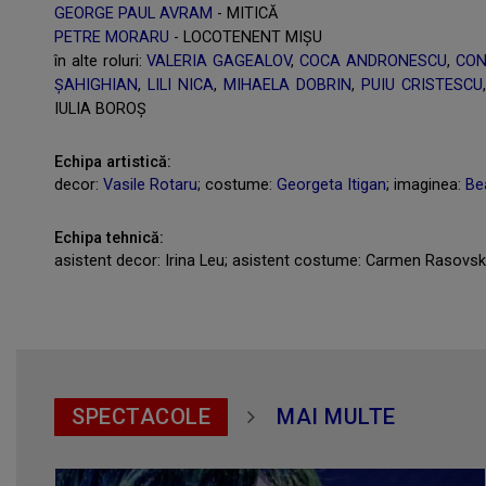
GEORGE PAUL AVRAM
- MITICĂ
PETRE MORARU
- LOCOTENENT MIŞU
în alte roluri:
VALERIA GAGEALOV
,
COCA ANDRONESCU
,
CON
ŞAHIGHIAN
,
LILI NICA
,
MIHAELA DOBRIN
,
PUIU CRISTESCU
IULIA BOROŞ
Echipa artistică:
decor:
Vasile Rotaru
; costume:
Georgeta Itigan
; imaginea:
Be
Echipa tehnică:
asistent decor: Irina Leu; asistent costume: Carmen Rasovsky
SPECTACOLE
MAI MULTE