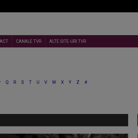
ACT
CANALE TVR
ALTE SITE-URI TVR
P
Q
R
S
T
U
V
W
X
Y
Z
#