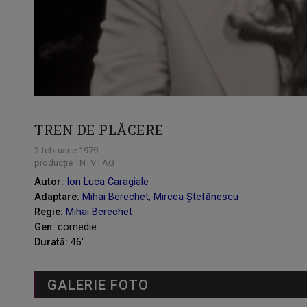
TREN DE PLĂCERE
2 februarie 1979
producție TNTV | AG
Autor:
Ion Luca Caragiale
Adaptare:
Mihai Berechet
,
Mircea Ștefănescu
Regie:
Mihai Berechet
Gen:
comedie
Durată:
46'
GALERIE FOTO