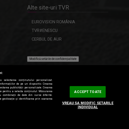
Alte site-uri TVR
EUROVISION ROMÂNIA
TVR#ENESCU
CERBUL DE AUR
Modifică setările de confidențialitate
ri:
ru selectarea conținutului personalizat.
informațiilor de pe un dispozitiv. Crearea
lectarea publicității personalizate. Crearea
tate pentru a selecta conținutul. Măsurarea
ACCEPT TOATE
au combinații de date din surse diferite.
de geolocație și identificarea prin scanarea
VREAU SA MODIFIC SETARILE
INDIVIDUAL