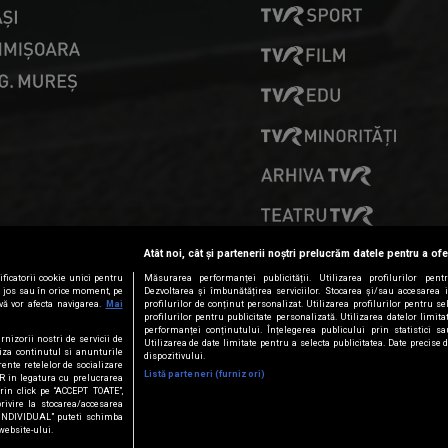
PRESELECȚII
Atât noi, cât și partenerii noștri prelucrăm datele pentru a ofe
ficatorii cookie unici pentru
Măsurarea performanței publicității. Utilizarea profilurilor pent
ai jos sau în orice moment, pe
Dezvoltarea și îmbunătățirea serviciilor. Stocarea și/sau accesarea 
vă vor afecta navigarea.
Mai
profilurilor de conținut personalizat. Utilizarea profilurilor pentru se
profilurilor pentru publicitate personalizată. Utilizarea datelor limi
performanței conținutului. Înțelegerea publicului prin statistici s
rnizorii nostri de servicii de
Utilizarea de date limitate pentru a selecta publicitatea. Date precise 
iza continutul si anunturile
dispozitivului.
erente retelelor de socializare
Listă parteneri (furnizori)
PR in legatura cu prelucrarea
Prin click pe “ACCEPT TOATE”,
privire la stocarea/accesarea
 INDIVIDUAL” puteti schimba
website-ului.