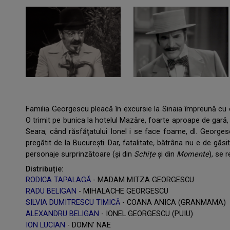
Familia Georgescu pleacă în excursie la Sinaia împreună cu 
O trimit pe bunica la hotelul Mazăre, foarte aproape de gară,
Seara, când răsfăţatului Ionel i se face foame, dl. George
pregătit de la București. Dar, fatalitate
,
bătrâna nu e de găsit.
personaje surprinzătoare (și din
Schi
țe
și din
Momente
), se 
Distribuție:
RODICA TAPALAGĂ
- MADAM MITZA GEORGESCU
RADU BELIGAN
- MIHALACHE GEORGESCU
SILVIA DUMITRESCU TIMICĂ
- COANA ANICA (GRANMAMA)
ALEXANDRU BELIGAN
- IONEL GEORGESCU (PUIU)
ION LUCIAN
- DOMN’ NAE