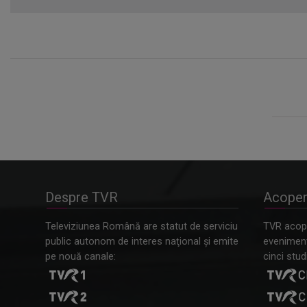
Despre TVR
Acoper
Televiziunea Română are statut de serviciu
TVR acope
public autonom de interes naţional şi emite
evenimente
pe nouă canale:
cinci studi