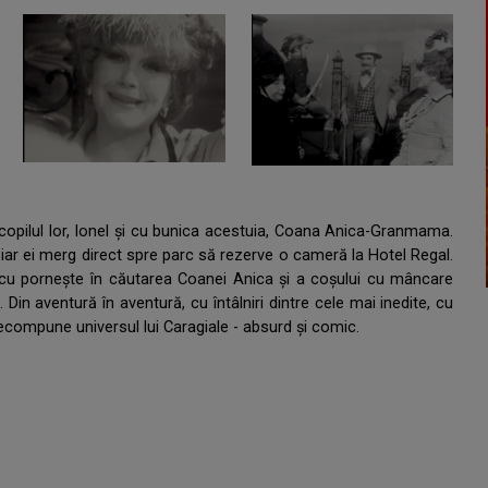
copilul lor, Ionel şi cu bunica acestuia, Coana Anica-Granmama.
 iar ei merg direct spre parc să rezerve o cameră la Hotel Regal.
scu pornește în căutarea Coanei Anica și a coșului cu mâncare
 Din aventură în aventură, cu întâlniri dintre cele mai inedite, cu
recompune universul lui Caragiale - absurd și comic.