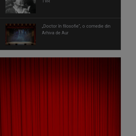
TVR
„Doctor în filosofie", o comedie din
Arhiva de Aur
Omagiu adus regizorului Timotei
Ursu, la TVR Cultural, prin piesa
„Ultima oră”, o montare de colecție,
din 1979