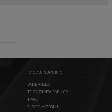
Proiecte speciale
OMUL ANULUI
TELEVIZIUNEA COPIILOR
TVR65
EUROPA VIITORULUI