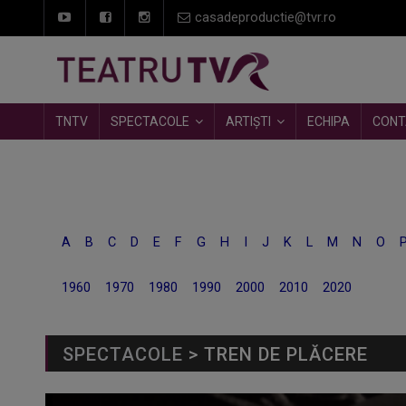
casadeproductie@tvr.ro
TNTV
SPECTACOLE
ARTIȘTI
ECHIPA
CONT
A
B
C
D
E
F
G
H
I
J
K
L
M
N
O
1960
1970
1980
1990
2000
2010
2020
SPECTACOLE
> TREN DE PLĂCERE