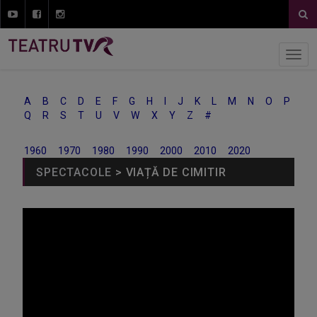
A
B
C
D
E
F
G
H
I
J
K
L
M
N
O
P
Q
R
S
T
U
V
W
X
Y
Z
#
1960
1970
1980
1990
2000
2010
2020
SPECTACOLE
> VIAȚĂ DE CIMITIR