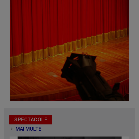
Omagiu adus regizorului Timotei Ursu, la TVR Cultural,
prin piesa „Ultima oră”, o montare de colecție, din 1979
SPECTACOLE
MAI MULTE