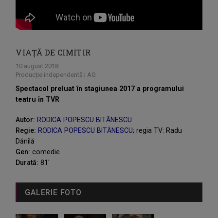
VIAȚĂ DE CIMITIR
10 august 2018
Producție independentă | AG
Spectacol preluat în stagiunea 2017 a programului
teatru în TVR
Autor:
RODICA POPESCU BITĂNESCU
Regie:
RODICA POPESCU BITĂNESCU
; regia TV: Radu
Dănilă
Gen:
comedie
Durată:
81'
GALERIE FOTO