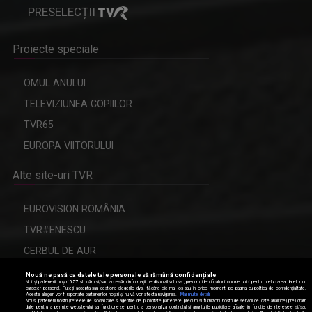
PRESELECȚII
Proiecte speciale
OMUL ANULUI
TELEVIZIUNEA COPIILOR
TVR65
EUROPA VIITORULUI
Alte site-uri TVR
EUROVISION ROMÂNIA
TVR#ENESCU
CERBUL DE AUR
Nouă ne pasă ca datele tale personale să rămână confidențiale
Noi și partenerii noștri
657
stocăm și/sau accesăm informații pe dispozitivul dvs., precum identificatorii cookie unici pentru prelucrarea datelor cu
caracter personal. Puteți accepta sau gestiona alegerile dvs. făcând clic mai jos sau în orice moment, pe pagina cu politica de confidențialitate.
Aceste alegeri vor fi raportate partenerilor noștri și nu vă vor afecta navigarea.
Mai multe detalii
Modifică setările de confidențialitate
Noi si partenerii nostri (retelele de socializare si agentiile de publicitate partenere, precum si furnizorii nostri de servicii de date analitice) prelucram
date pentru a permite website-ului sa functioneze, pentru a personaliza continutul si anunturile publicitare afisate in functie de interesele si/sau