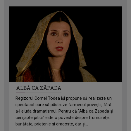
ALBĂ CA ZĂPADA
Regizorul Cornel Todea îşi propune să realizeze un
spectacol care să păstreze farmecul poveştii, fără
a-i eluda dramatismul. Pentru că "Albă ca Zăpada şi
cei şapte pitici" este o poveste despre frumuseţe,
bunătate, prietenie şi dragoste, dar şi...