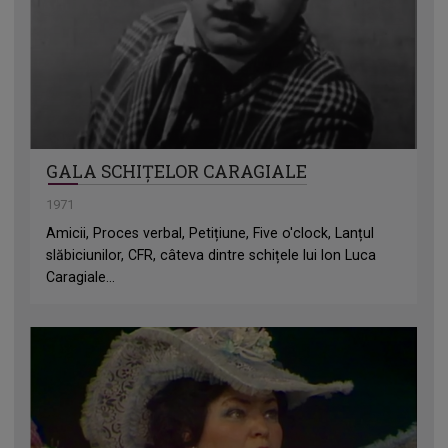
GALA SCHIȚELOR CARAGIALE
1971
Amicii, Proces verbal, Petițiune, Five o'clock, Lanțul
slăbiciunilor, CFR, câteva dintre schițele lui Ion Luca
Caragiale...