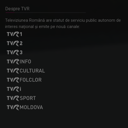
Despre TVR
Omagiu adus regizorului Timotei Ursu, la TVR Cultural,
Televiziunea Română are statut de serviciu public autonom de
prin piesa „Ultima oră”, o montare de colecție, din 1979
interes naţional şi emite pe nouă canale: