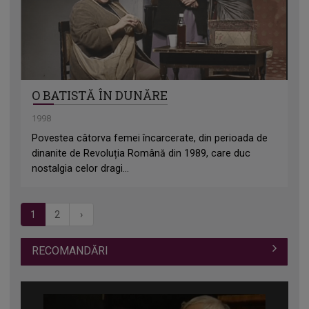
O BATISTĂ ÎN DUNĂRE
1998
Povestea câtorva femei încarcerate, din perioada de
dinanite de Revoluția Română din 1989, care duc
nostalgia celor dragi...
1
2
›
RECOMANDĂRI