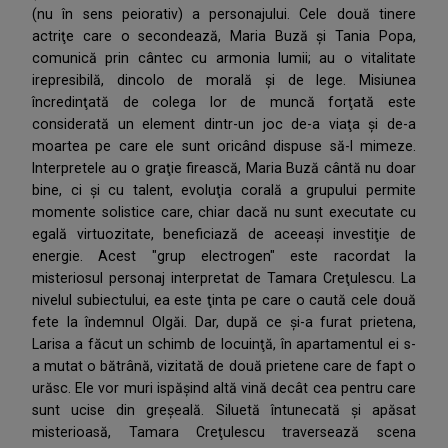
(nu în sens peiorativ) a personajului. Cele două tinere
actriţe care o secondează, Maria Buză şi Tania Popa,
comunică prin cântec cu armonia lumii; au o vitalitate
irepresibilă, dincolo de morală şi de lege. Misiunea
încredinţată de colega lor de muncă forţată este
considerată un element dintr-un joc de-a viaţa şi de-a
moartea pe care ele sunt oricând dispuse să-I mimeze.
lnterpretele au o graţie firească, Maria Buză cântă nu doar
bine, ci şi cu talent, evoluţia corală a grupului permite
momente solistice care, chiar dacă nu sunt executate cu
egală virtuozitate, beneficiază de aceeaşi investiţie de
energie. Acest "grup electrogen" este racordat la
misteriosul personaj interpretat de Tamara Creţulescu. La
nivelul subiectului, ea este ţinta pe care o caută cele două
fete la îndemnul Olgăi. Dar, după ce şi-a furat prietena,
Larisa a făcut un schimb de locuinţă, în apartamentul ei s-
a mutat o bătrână, vizitată de două prietene care de fapt o
urăsc. Ele vor muri ispăşind altă vină decât cea pentru care
sunt ucise din greşeală. Siluetă întunecată şi apăsat
misterioasă, Tamara Creţulescu traversează scena