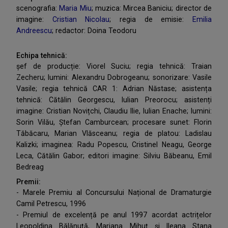
scenografia:
Maria Miu
; muzica: Mircea Baniciu; director de
imagine:
Cristian Nicolau
; regia de emisie:
Emilia
Andreescu
; redactor: Doina Teodoru
Echipa tehnică:
șef de producție: Viorel Suciu; regia tehnică: Traian
Zecheru; lumini: Alexandru Dobrogeanu; sonorizare: Vasile
Vasile; regia tehnică CAR 1: Adrian Năstase; asistența
tehnică: Cătălin Georgescu, Iulian Preorocu; asistenți
imagine: Cristian Novițchi, Claudiu Ilie, Iulian Enache; lumini:
Sorin Vilău, Ștefan Camburcean; procesare sunet: Florin
Tăbăcaru, Marian Vlăsceanu; regia de platou: Ladislau
Kalizki; imaginea: Radu Popescu, Cristinel Neagu, George
Leca, Cătălin Gabor; editori imagine: Silviu Băbeanu, Emil
Bedreag
Premii:
- Marele Premiu al Concursului Național de Dramaturgie
Camil Petrescu, 1996
- Premiul de excelență pe anul 1997 acordat actrițelor
Leopoldina Bălănuță, Mariana Mihuț și Ileana Stana