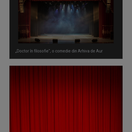
„Doctor în filosofie", o comedie din Arhiva de Aur
Omagiu adus regizorului Timotei Ursu, la TVR Cultural,