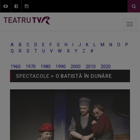
A
B
C
D
E
F
G
H
I
J
K
L
M
N
O
P
Q
R
S
T
U
V
W
X
Y
Z
#
1960
1970
1980
1990
2000
2010
2020
SPECTACOLE
> O BATISTĂ ÎN DUNĂRE