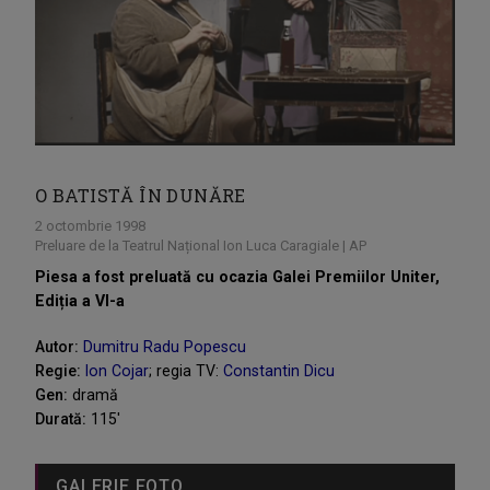
O BATISTĂ ÎN DUNĂRE
2 octombrie 1998
Preluare de la Teatrul Național Ion Luca Caragiale | AP
Piesa a fost preluată cu ocazia Galei Premiilor Uniter,
Ediția a VI-a
Autor:
Dumitru Radu Popescu
Regie:
Ion Cojar
; regia TV:
Constantin Dicu
Gen:
dramă
Durată:
115'
GALERIE FOTO