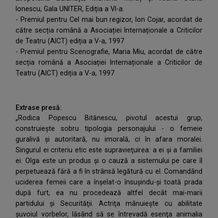
Ionescu, Gala UNITER, Ediția a VI-a.
- Premiul pentru Cel mai bun regizor, Ion Cojar, acordat de
către secția română a Asociației Internaționale a Criticilor
de Teatru (AICT) ediția a V-a, 1997
- Premiul pentru Scenografie, Maria Miu, acordat de către
secția română a Asociației Internaționale a Criticilor de
Teatru (AICT) ediția a V-a, 1997
Extrase presă:
„Rodica Popescu Bitănescu, pivotul acestui grup,
construieşte sobru tipologia personajului - o femeie
guralivă şi autoritară, nu imorală, ci în afara moralei.
Singurul ei criteriu etic este supravieţuirea: a ei şi a familiei
ei. Olga este un produs şi o cauză a sistemului pe care îl
perpetuează fără a fi în strânsă legătură cu el. Comandând
uciderea femeii care a înşelat-o însuşindu-şi toată prada
după furt, ea nu procedează altfel decât mai-marii
partidului şi Securităţii. Actriţa mânuieşte cu abilitate
şuvoiul vorbelor, lăsând să se întrevadă esenţa animalia