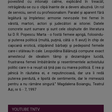
povestind cu intonaţii calme, explicând în treacăt,
retrăgându-se cu o clipă înainte de a deveni abuzivă. Un rol
de serviciu, servit cu profesionalism. Paralel şi aparent fără
legătură işi împletesc armonie nevrozele trei femei în
vârstă, martori, actori şi judecători ai istoriei. Datele
concrete sunt sumare şi sunt cele obişhuite din literatura
lui D. R. Popescu: Marta - o fostă femeie aprigă, folosindu-
şi puterea politică (multă, puţină, câtă o fi avut) în chip de
capcană erotică, stăpânind bărbaţii şi pedepsind femeile
care-i stăteau în cale. Leopoldina Bălănuţă compune exact
amestecul de idealism tâmp şi dezamăgire lucidă,
frustrarea femeii îmbătrânite şi resentimentele activistului
politic care n-a reuşit să ţină pas cu marea politică. E rea şi
jalnică în răutatea ei, e neputincioasă, dar ura îi redă
puterea pierdută, e lipsită de sentimente, dar le mimează
pentru a nu rămâne singură.” Magdalena Boiangiu, Teatrul
Azi, nr 6 - 7, 1997
YOUTUBE TNTV