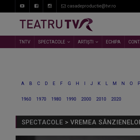
casadeproductie@tvr.ro
TNTV
SPECTACOLE
ARTIȘTI
ECHIPA
CONT
A
B
C
D
E
F
G
H
I
J
K
L
M
N
O
1960
1970
1980
1990
2000
2010
2020
SPECTACOLE
> VREMEA SÂNZIENELO