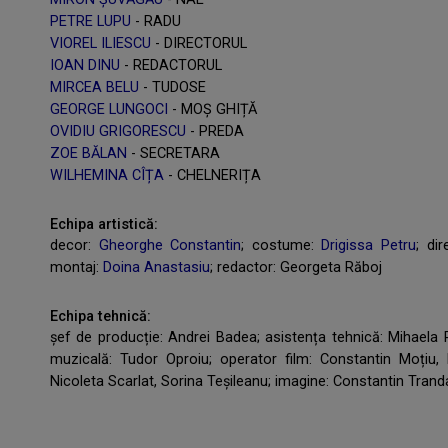
PETRE LUPU
- RADU
VIOREL ILIESCU
- DIRECTORUL
IOAN DINU
- REDACTORUL
MIRCEA BELU
- TUDOSE
GEORGE LUNGOCI
- MOȘ GHIȚĂ
OVIDIU GRIGORESCU
- PREDA
ZOE BĂLAN
- SECRETARA
WILHEMINA CÎȚA
- CHELNERIȚA
Echipa artistică:
decor:
Gheorghe Constantin
; costume:
Drigissa Petru
; di
montaj:
Doina Anastasiu
; redactor: Georgeta Răboj
Echipa tehnică:
șef de producție: Andrei Badea; asistența tehnică: Mihaela P
muzicală: Tudor Oproiu; operator film: Constantin Moțiu, 
Nicoleta Scarlat, Sorina Teșileanu; imagine: Constantin Tranda