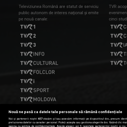
Televiziunea Română are statut de serviciu
TVR acope
public autonom de interes naţional şi emite
evenimente
pe nouă canale:
cinci studi
Nouă ne pasă ca datele tale personale să rămână confidențiale
Noi și partenerii noștri
657
stocăm și/sau accesăm informații pe dispozitivul dvs., precum identi
prelucrarea datelor cu caracter personal. Puteți accepta sau gestiona alegerile dvs. făcând clic m
pagina cu politica de confidențialitate. Aceste alegeri vor fi raportate partenerilor noștri și nu 