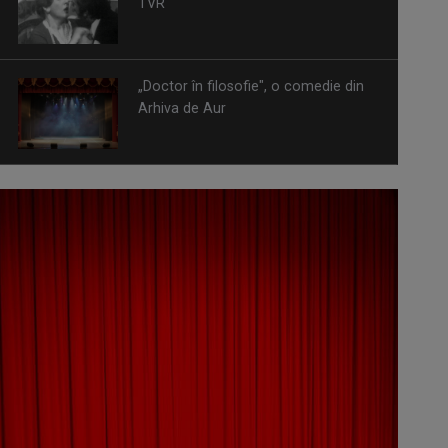
TVR
„Doctor în filosofie", o comedie din
Arhiva de Aur
Omagiu adus regizorului Timotei
Ursu, la TVR Cultural, prin piesa
„Ultima oră”, o montare de colecție,
din 1979