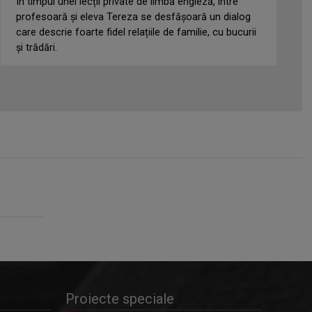
În timpul unei lecții private de limbă engleză, între
profesoară și eleva Tereza se desfășoară un dialog
care descrie foarte fidel relațiile de familie, cu bucurii
și trădări.
Proiecte speciale