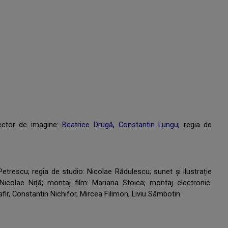
rector de imagine:
Beatrice Drugă
,
Constantin Lungu
; regia de
etrescu; regia de studio: Nicolae Rădulescu; sunet și ilustrație
Nicolae Niță; montaj film: Mariana Stoica; montaj electronic:
fir, Constantin Nichifor, Mircea Filimon, Liviu Sâmbotin