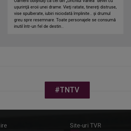
Oameni obişnuiţi ca cei din „Unchiul Vanea” devin cu
uşurinţă eroii unei drame. Vieţi ratate, tinereţi distruse,
vise spulberate, iubiri niciodată împlinite… şi drumul
greu spre resemnare. Toate personajele se consumă
inutil într-un fel de destin...
#TNTV
ire
Site-uri TVR