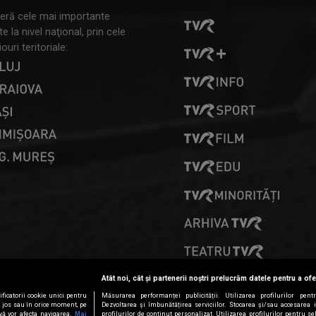
ră cele mai importante
 la nivel naţional, prin cele
ouri teritoriale:
PRESELECȚII
Atât noi, cât și partenerii noștri prelucrăm datele pentru a ofe
ficatorii cookie unici pentru
Măsurarea performanței publicității. Utilizarea profilurilor pent
ai jos sau în orice moment, pe
Dezvoltarea și îmbunătățirea serviciilor. Stocarea și/sau accesarea 
vă vor afecta navigarea.
Mai
profilurilor de conținut personalizat. Utilizarea profilurilor pentru se