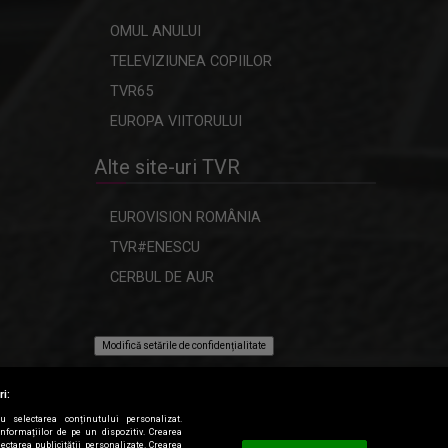
OMUL ANULUI
TELEVIZIUNEA COPIILOR
TVR65
EUROPA VIITORULUI
Alte site-uri TVR
EUROVISION ROMÂNIA
TVR#ENESCU
CERBUL DE AUR
Modifică setările de confidențialitate
ri:
ru selectarea conținutului personalizat.
informațiilor de pe un dispozitiv. Crearea
lectarea publicității personalizate. Crearea