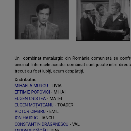
Un combinat metalurgic din România comunistă se confrun
cincinal. Interesele acestui combinat sunt jucate între director
trecut au fost iubiți, acum despărțiți.
Distribuție:
MIHAELA MURGU
- LIVIA
EFTIMIE POPOVICI
- MIHAI
EUGEN CRISTEA
- MATEI
EUGEN MOȚĂȚEANU
- TOADER
VICTOR CIMBRU
- EMIL
ION HAIDUC
- IANCU
CONSTANTIN DRĂGĂNESCU
- VAL
MIRON ȘUVĂGĂU
- NAE