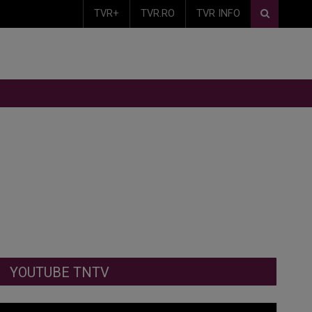
TVR+
TVR.RO
TVR INFO
YOUTUBE TNTV