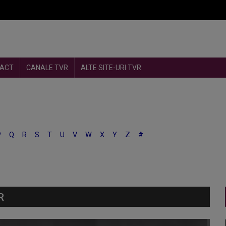
ACT
CANALE TVR
ALTE SITE-URI TVR
P
Q
R
S
T
U
V
W
X
Y
Z
#
R