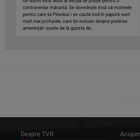
Un domn este adus la secția de poliție pentru o
contravenție măruntă. Se dovedește însă că motivele
pentru care lui Pinedus i se caută nod în papură sunt
mult mai profunde, care țin inclusiv despre pretinse
amenințări sosite de la gazeta de...
Despre TVR
Acoper