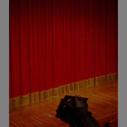
Omagiu adus regizorului Timotei Ursu, la TVR Cultural,
prin piesa „Ultima oră”, o montare de colecție, din 1979