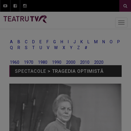
A
B
C
D
E
F
G
H
I
J
K
L
M
N
O
P
Q
R
S
T
U
V
W
X
Y
Z
#
1960
1970
1980
1990
2000
2010
2020
SPECTACOLE
> TRAGEDIA OPTIMISTĂ