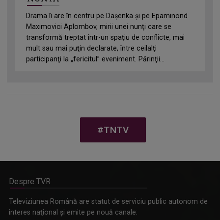
Drama îi are în centru pe Daşenka şi pe Epaminond
Maximovici Aplombov, mirii unei nunţi care se
transformă treptat într-un spaţiu de conflicte, mai
mult sau mai puţin declarate, între ceilalţi
participanţi la „fericitul” eveniment. Părinţii...
#TNTV
Despre TVR
Televiziunea Română are statut de serviciu public autonom de
interes naţional şi emite pe nouă canale: