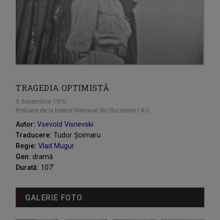
TRAGEDIA OPTIMISTĂ
3 decembrie 1970
Preluare de la teatrul Național din București | AG
Autor:
Vsevold Visnevski
Traducere:
Tudor Șoimaru
Regie:
Vlad Mugur
Gen:
dramă
Durată:
107'
GALERIE FOTO