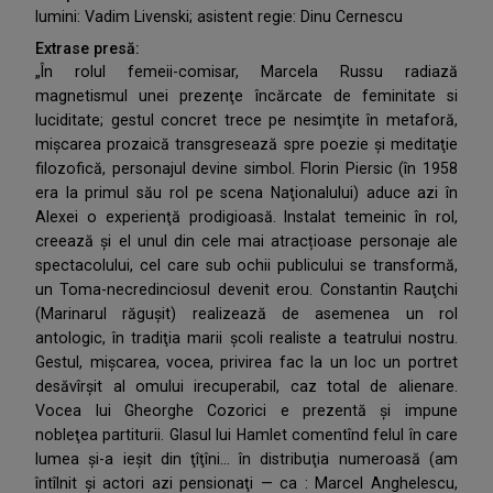
lumini: Vadim Livenski; asistent regie: Dinu Cernescu
Extrase presă:
„În rolul femeii-comisar, Marcela Russu radiază
magnetismul unei prezenţe încărcate de feminitate si
luciditate; gestul concret trece pe nesimţite în metaforă,
mişcarea prozaică transgresează spre poezie şi meditaţie
filozofică, personajul devine simbol. Florin Piersic (în 1958
era la primul său rol pe scena Naţionalului) aduce azi în
Alexei o experienţă prodigioasă. Instalat temeinic în rol,
creează şi el unul din cele mai atracțioase personaje ale
spectacolului, cel care sub ochii publicului se transformă,
un Toma-necredinciosul devenit erou. Constantin Rauţchi
(Marinarul răguşit) realizează de asemenea un rol
antologic, în tradiţia marii şcoli realiste a teatrului nostru.
Gestul, mişcarea, vocea, privirea fac la un loc un portret
desăvîrşit al omului irecuperabil, caz total de alienare.
Vocea lui Gheorghe Cozorici e prezentă şi impune
nobleţea partiturii. Glasul lui Hamlet comentînd felul în care
lumea şi-a ieşit din ţîţîni... în distribuţia numeroasă (am
întîlnit şi actori azi pensionaţi — ca : Marcel Anghelescu,