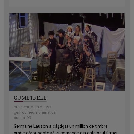
CUMETRELE
premiera: 6 iunie 1997
gen: comedie dramatică
durata: 99'
Germaine Lauzon a câştigat un million de timbre,
grație căror poate să-şi comande din catalogul firmei