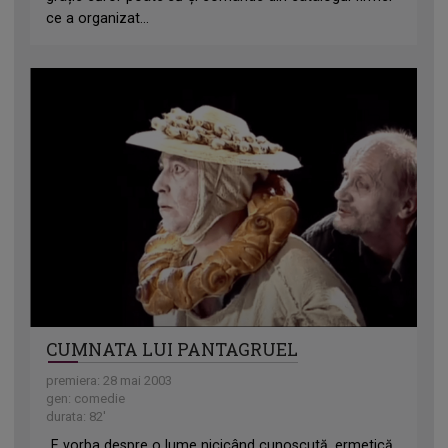
ce a organizat...
CUMNATA LUI PANTAGRUEL
premiera: 28 mai 2003
gen: comedie
durata: 82'
„E vorba despre o lume nicicând cunoscută, ermetică,