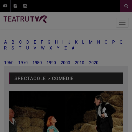
A
B
C
D
E
F
G
H
I
J
K
L
M
N
O
P
Q
R
S
T
U
V
W
X
Y
Z
#
1960
1970
1980
1990
2000
2010
2020
SPECTACOLE
> COMEDIE