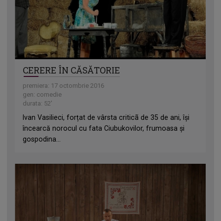
CERERE ÎN CĂSĂTORIE
premiera: 17 octombrie 2016
gen: comedie
durata: 52'
Ivan Vasilieci, forțat de vârsta criticã de 35 de ani, îşi
încearcă norocul cu fata Ciubukovilor, frumoasa şi
gospodina...