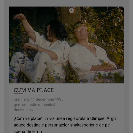
CUM VĂ PLACE
premiera: 11 decembrie 1995
gen: comedie romantică
durata: 155'
„Cum va place”, în viziunea regizorală a Olimpiei Arghir
aduce destinele personajelor shakesperiene de pe
scena de lemn...