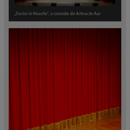
„Doctor în filosofie", o comedie din Arhiva de Aur
Omagiu adus regizorului Timotei Ursu, la TVR Cultural,
prin piesa „Ultima oră”, o montare de colecție, din 1979