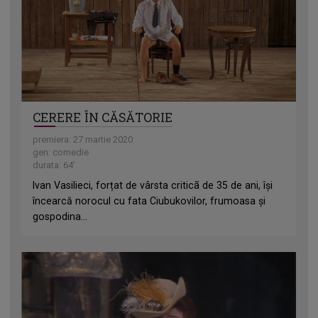
CERERE ÎN CĂSĂTORIE
premiera: 27 martie 2020
gen: comedie
durata: 64’
Ivan Vasilieci, forțat de vârsta criticã de 35 de ani, îşi
încearcă norocul cu fata Ciubukovilor, frumoasa şi
gospodina...