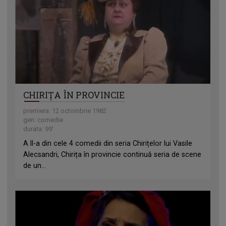
CHIRIȚA ÎN PROVINCIE
premiera: 12 octombrie 1982
gen: comedie
durata: 99'
A II-a din cele 4 comedii din seria Chirițelor lui Vasile
Alecsandri, Chirița în provincie continuă seria de scene
de un...