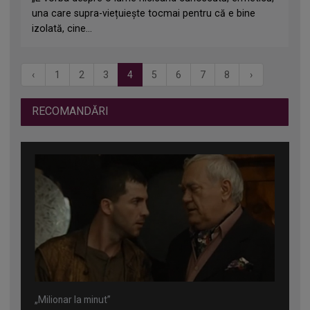
una care supra-viețuiește tocmai pentru că e bine
izolată, cine...
‹
1
2
3
4
5
6
7
8
›
RECOMANDĂRI
„Milionar la minut”