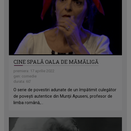
CINE SPALĂ OALA DE MĂMĂLIGĂ
premiera: 17 aprilie 2022
gen: comedie
durata: 60'
O serie de povestiri adunate de un împătimit culegător
de poveşti autentice din Munţii Apuseni, profesor de
limba română,...