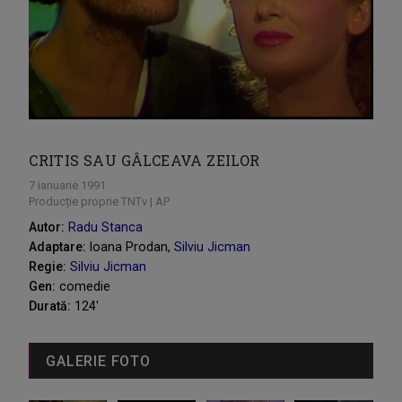
CRITIS SAU GÂLCEAVA ZEILOR
7 ianuarie 1991
Producție proprie TNTv | AP
Autor:
Radu Stanca
Adaptare:
Ioana Prodan,
Silviu Jicman
Regie:
Silviu Jicman
Gen:
comedie
Durată:
124'
GALERIE FOTO