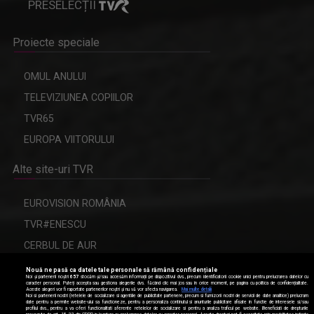
PRESELECȚII
Proiecte speciale
OMUL ANULUI
TELEVIZIUNEA COPIILOR
TVR65
EUROPA VIITORULUI
Alte site-uri TVR
EUROVISION ROMÂNIA
TVR#ENESCU
CERBUL DE AUR
Nouă ne pasă ca datele tale personale să rămână confidențiale
Noi și partenerii noștri
657
stocăm și/sau accesăm informații pe dispozitivul dvs., precum identificatorii cookie unici pentru prelucrarea datelor cu
caracter personal. Puteți accepta sau gestiona alegerile dvs. făcând clic mai jos sau în orice moment, pe pagina cu politica de confidențialitate.
Aceste alegeri vor fi raportate partenerilor noștri și nu vă vor afecta navigarea.
Mai multe detalii
Modifică setările de confidențialitate
Noi si partenerii nostri (retelele de socializare si agentiile de publicitate partenere, precum si furnizorii nostri de servicii de date analitice) prelucram
date pentru a permite website-ului sa functioneze, pentru a personaliza continutul si anunturile publicitare afisate in functie de interesele si/sau
profilul dvs., pentru a va oferi functionalitati aferente retelelor de socializare si pentru a analiza traficul pe website. Beneficiati de drepturile