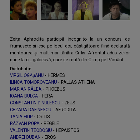
Zeița Aphrodita participă incognito la un concurs de
frumusețe și iese pe locul doi, câștigătoare fiind declarată
muritoarea și mult mai tânăra Critis. Afrontul adus zeilor
duce la o ...gâlceavă, care se mută din Olimp pe Pământ.
Distribuție:
VIRGIL OGĂȘANU
- HERMES
ILINCA TOMOROVEANU
- PALLAS ATHENA
MARIAN RÂLEA
- PHOEBUS
IOANA BULCĂ
- HERA
CONSTANTIN DINULESCU
- ZEUS
CEZARA DAFINESCU
- AFRODITA
TANIA FILIP
- CRITIS
RĂZVAN POPA
- REGELE
VALENTIN TEODOSIU
- HEPAISTOS
ANDREI DUBAN
- EROS