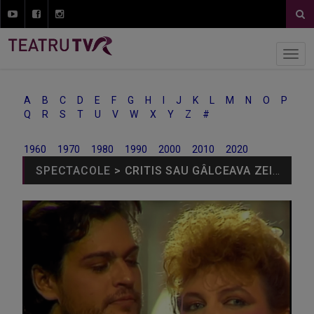
A
B
C
D
E
F
G
H
I
J
K
L
M
N
O
P
Q
R
S
T
U
V
W
X
Y
Z
#
1960
1970
1980
1990
2000
2010
2020
SPECTACOLE
> CRITIS SAU GÂLCEAVA ZEILOR