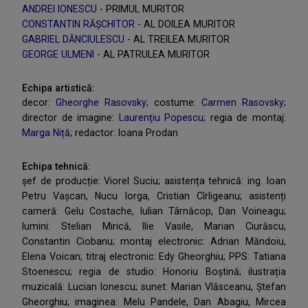
ANDREI IONESCU
- PRIMUL MURITOR
CONSTANTIN RĂȘCHITOR
- AL DOILEA MURITOR
GABRIEL DĂNCIULESCU
- AL TREILEA MURITOR
GEORGE ULMENI
- AL PATRULEA MURITOR
Echipa artistică:
decor:
Gheorghe Rasovsky
; costume:
Carmen Rasovsky
;
director de imagine:
Laurențiu Popescu
; regia de montaj:
Marga Niță
; redactor: Ioana Prodan
Echipa tehnică:
șef de producție: Viorel Suciu; asistența tehnică: ing. Ioan
Petru Vașcan, Nucu Iorga, Cristian Cîrligeanu; asistenți
cameră: Gelu Costache, Iulian Târnăcop, Dan Voineagu;
lumini: Stelian Mirică, Ilie Vasile, Marian Ciurăscu,
Constantin Ciobanu; montaj electronic: Adrian Măndoiu,
Elena Voican; titraj electronic: Edy Gheorghiu; PPS: Tatiana
Stoenescu; regia de studio: Honoriu Boștină; ilustrația
muzicală: Lucian Ionescu; sunet: Marian Vlăsceanu, Ștefan
Gheorghiu; imaginea: Melu Pandele, Dan Abagiu, Mircea