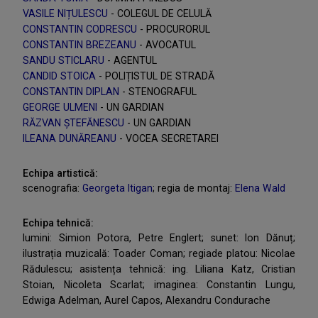
VASILE NIȚULESCU
- COLEGUL DE CELULĂ
CONSTANTIN CODRESCU
- PROCURORUL
CONSTANTIN BREZEANU
- AVOCATUL
SANDU STICLARU
- AGENTUL
CANDID STOICA
- POLIȚISTUL DE STRADĂ
CONSTANTIN DIPLAN
- STENOGRAFUL
GEORGE ULMENI
- UN GARDIAN
RĂZVAN ȘTEFĂNESCU
- UN GARDIAN
ILEANA DUNĂREANU
- VOCEA SECRETAREI
Echipa artistică:
scenografia:
Georgeta Itigan
; regia de montaj:
Elena Wald
Echipa tehnică:
lumini: Simion Potora, Petre Englert; sunet: Ion Dănuț;
ilustrația muzicală: Toader Coman; regiade platou: Nicolae
Rădulescu; asistența tehnică: ing. Liliana Katz, Cristian
Stoian, Nicoleta Scarlat; imaginea: Constantin Lungu,
Edwiga Adelman, Aurel Capos, Alexandru Condurache