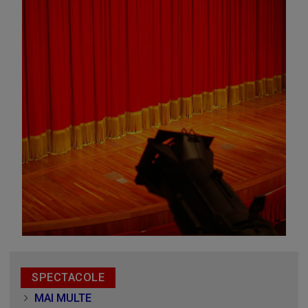
Omagiu adus regizorului Timotei Ursu, la TVR Cultural,
prin piesa „Ultima oră”, o montare de colecție, din 1979
SPECTACOLE
MAI MULTE