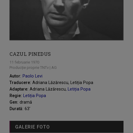
CAZUL PINEDUS
11 februarie 1970
Producție proprie TNTv | AG
Autor:
Paolo Levi
Traducere:
Adriana Lăzărescu, Letiția Popa
Adaptare:
Adriana Lăzărescu,
Letiția Popa
Regie:
Letiția Popa
Gen:
dramă
Durată:
63'
GALERIE FOTO