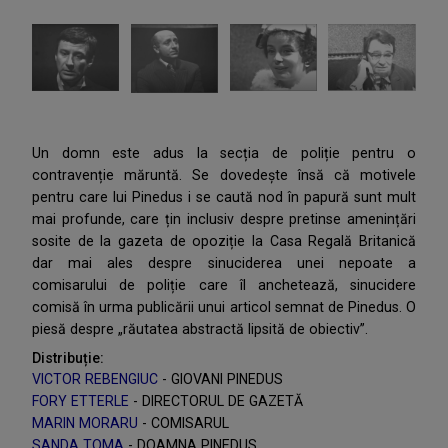
Un domn este adus la secția de poliție pentru o
contravenție măruntă. Se dovedește însă că motivele
pentru care lui Pinedus i se caută nod în papură sunt mult
mai profunde, care țin inclusiv despre pretinse amenințări
sosite de la gazeta de opoziție la Casa Regală Britanică
dar mai ales despre sinuciderea unei nepoate a
comisarului de poliție care îl anchetează, sinucidere
comisă în urma publicării unui articol semnat de Pinedus. O
piesă despre „răutatea abstractă lipsită de obiectiv”.
Distribuție:
VICTOR REBENGIUC
- GIOVANI PINEDUS
FORY ETTERLE
- DIRECTORUL DE GAZETĂ
MARIN MORARU
- COMISARUL
SANDA TOMA
- DOAMNA PINEDUS