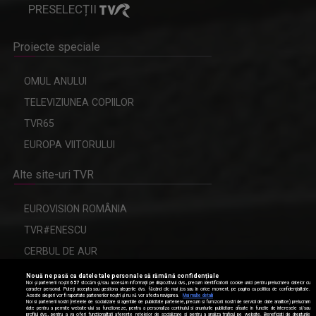
PRESELECȚII
Proiecte speciale
OMUL ANULUI
TELEVIZIUNEA COPIILOR
TVR65
EUROPA VIITORULUI
Alte site-uri TVR
EUROVISION ROMÂNIA
TVR#ENESCU
CERBUL DE AUR
Nouă ne pasă ca datele tale personale să rămână confidențiale
Noi și partenerii noștri
657
stocăm și/sau accesăm informații pe dispozitivul dvs., precum identificatorii cookie unici pentru prelucrarea datelor cu
caracter personal. Puteți accepta sau gestiona alegerile dvs. făcând clic mai jos sau în orice moment, pe pagina cu politica de confidențialitate.
Aceste alegeri vor fi raportate partenerilor noștri și nu vă vor afecta navigarea.
Mai multe detalii
Modifică setările de confidențialitate
Noi si partenerii nostri (retelele de socializare si agentiile de publicitate partenere, precum si furnizorii nostri de servicii de date analitice) prelucram
date pentru a permite website-ului sa functioneze, pentru a personaliza continutul si anunturile publicitare afisate in functie de interesele si/sau
profilul dvs., pentru a va oferi functionalitati aferente retelelor de socializare si pentru a analiza traficul pe website. Beneficiati de drepturile