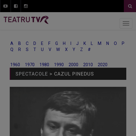
A
B
C
D
E
F
G
H
I
J
K
L
M
N
O
P
Q
R
S
T
U
V
W
X
Y
Z
#
1960
1970
1980
1990
2000
2010
2020
SPECTACOLE
> CAZUL PINEDUS