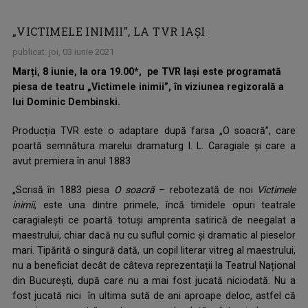
„VICTIMELE INIMII”, LA TVR IAȘI
publicat: joi, 03 iunie 2021
Marți, 8 iunie, la ora 19.00*, pe TVR Iași este programată
piesa de teatru „Victimele inimii”, în viziunea regizorală a
lui Dominic Dembinski.
Producția TVR este o adaptare după farsa „O soacră”, care
poartă semnătura marelui dramaturg I. L. Caragiale și care a
avut premiera în anul 1883
„Scrisă în 1883 piesa
O soacră
– rebotezată de noi
Victimele
inimii
, este una dintre primele, încă timidele opuri teatrale
caragialești ce poartă totuși amprenta satirică de neegalat a
maestrului, chiar dacă nu cu suflul comic și dramatic al pieselor
mari. Tipărită o singură dată, un copil literar vitreg al maestrului,
nu a beneficiat decât de câteva reprezentații la Teatrul Național
din București, după care nu a mai fost jucată niciodată. Nu a
fost jucată nici în ultima sută de ani aproape deloc, astfel că