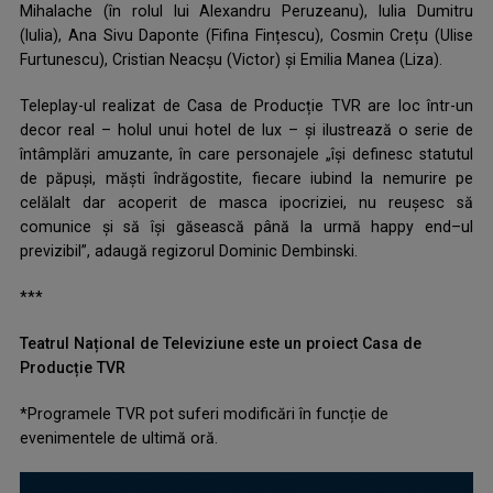
Mihalache (în rolul lui Alexandru Peruzeanu), Iulia Dumitru
(Iulia), Ana Sivu Daponte (Fifina Fințescu), Cosmin Crețu (Ulise
Furtunescu), Cristian Neacșu (Victor) și Emilia Manea (Liza).
Teleplay-ul realizat de Casa de Producție TVR are loc într-un
decor real – holul unui hotel de lux – și ilustrează o serie de
întâmplări amuzante, în care personajele „își definesc statutul
de păpuși, măști îndrăgostite, fiecare iubind la nemurire pe
celălalt dar acoperit de masca ipocriziei, nu reușesc să
comunice și să își găsească până la urmă happy end–ul
previzibil”, adaugă regizorul Dominic Dembinski.
***
Teatrul Național de Televiziune este un proiect Casa de
Producție TVR
*Programele TVR pot suferi modificări în funcție de
evenimentele de ultimă oră.