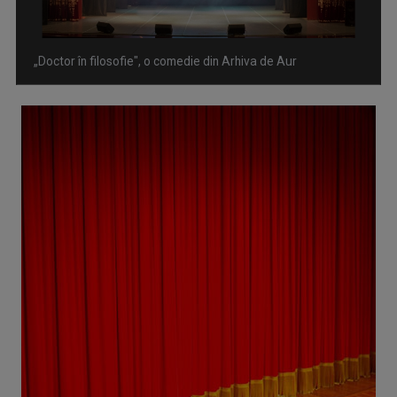
„Doctor în filosofie", o comedie din Arhiva de Aur
Omagiu adus regizorului Timotei Ursu, la TVR Cultural, prin
piesa „Ultima oră”, o montare de colecție, din 1979