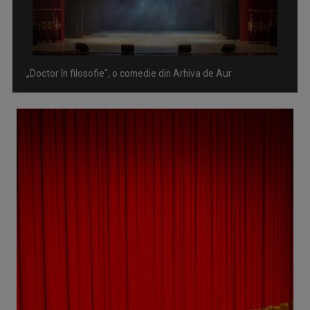
„Doctor în filosofie", o comedie din Arhiva de Aur
Omagiu adus regizorului Timotei Ursu, la TVR Cultural, prin
piesa „Ultima oră”, o montare de colecție, din 1979