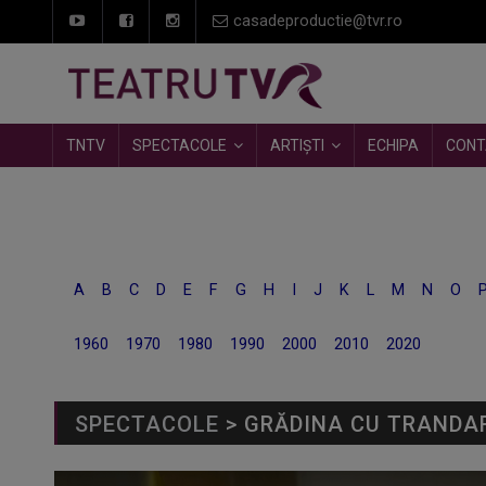
casadeproductie@tvr.ro
TNTV
SPECTACOLE
ARTIȘTI
ECHIPA
CONT
A
B
C
D
E
F
G
H
I
J
K
L
M
N
O
1960
1970
1980
1990
2000
2010
2020
SPECTACOLE
> GRĂDINA CU TRANDAF