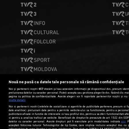
Nouă ne pasă ca datele tale personale să rămână confidențiale
Noi și partenerii noștri
657
stocăm și/sau accesăm informații pe dispozitivul dvs., precum identi
prelucrarea datelor cu caracter personal. Puteți accepta sau gestiona alegerile dvs. făcând clic m
pagina cu politica de confidențialitate. Aceste alegeri vor fi raportate partenerilor noștri și nu 
Date de contact
multe detalii
Noi si partenerii nostri (retelele de socializare si agentiile de publicitate partenere, precum si fu
date analitice) prelucram date pentru a permite website-ului sa functioneze, pentru a personal
publicitare afisate in functie de interesele si/sau profilul dvs., pentru a va oferi functionalitati af
CONTACT TVR
si pentru a analiza traficul pe website. Beneficiati de drepturile prevazute de art. 15-22 din GD
datelor cu caracter personal. Aceste drepturi pot fi exercitate prin modalitatea indicata
aici
. 
acceptati folosirea tuturor Tehnologiilor de tip Cookie, care implica inclusiv acceptul dvs. cu 
informatiilor de catre Vendor-ii cu care colaboram. Prin click pe “VREAU SA MODIFIC SETARILE