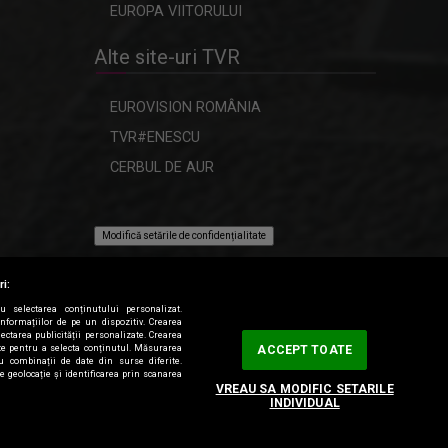
EUROPA VIITORULUI
Alte site-uri TVR
EUROVISION ROMÂNIA
TVR#ENESCU
CERBUL DE AUR
Modifică setările de confidențialitate
ri:
ru selectarea conținutului personalizat.
informațiilor de pe un dispozitiv. Crearea
lectarea publicității personalizate. Crearea
tate pentru a selecta conținutul. Măsurarea
ACCEPT TOATE
au combinații de date din surse diferite.
de geolocație și identificarea prin scanarea
VREAU SA MODIFIC SETARILE
INDIVIDUAL