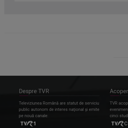
Despre TVR
Acoper
Televiziunea Română are statut de serviciu
TVR acope
public autonom de interes naţional şi emite
evenimente
pe nouă canale:
cinci studi