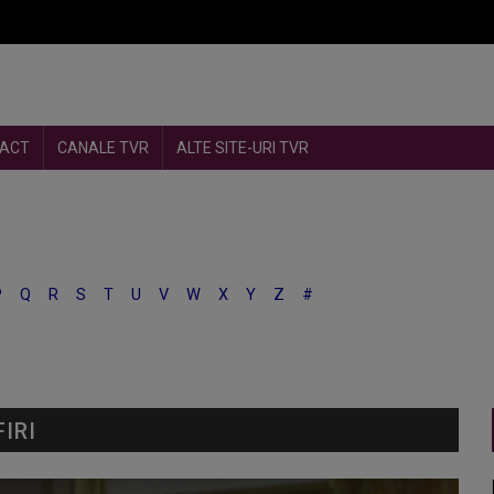
ACT
CANALE TVR
ALTE SITE-URI TVR
P
Q
R
S
T
U
V
W
X
Y
Z
#
IRI