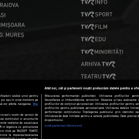
PRESELECȚII
Atât noi, cât și partenerii noștri prelucrăm datele pentru a ofe
ficatorii cookie unici pentru
Măsurarea performanței publicității. Utilizarea profilurilor pent
ai jos sau în orice moment, pe
Dezvoltarea și îmbunătățirea serviciilor. Stocarea și/sau accesarea 
vă vor afecta navigarea.
Mai
profilurilor de conținut personalizat. Utilizarea profilurilor pentru se
profilurilor pentru publicitate personalizată. Utilizarea datelor limi
performanței conținutului. Înțelegerea publicului prin statistici s
rnizorii nostri de servicii de
Utilizarea de date limitate pentru a selecta publicitatea. Date precise 
iza continutul si anunturile
dispozitivului.
erente retelelor de socializare
Listă parteneri (furnizori)
PR in legatura cu prelucrarea
Prin click pe “ACCEPT TOATE”,
privire la stocarea/accesarea
 INDIVIDUAL” puteti schimba