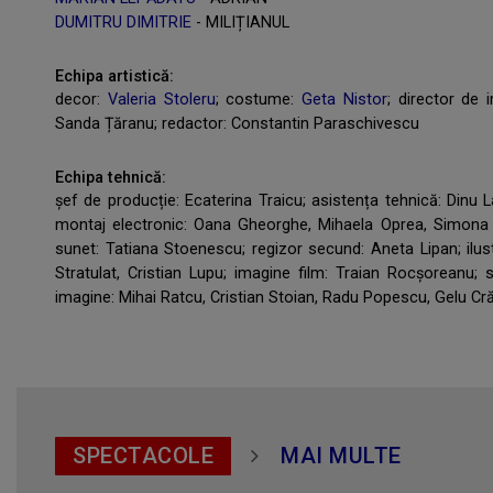
DUMITRU DIMITRIE
- MILIȚIANUL
Echipa artistică:
decor:
Valeria Stoleru
; costume:
Geta Nistor
; director de 
Sanda Țăranu; redactor: Constantin Paraschivescu
Echipa tehnică:
șef de producție: Ecaterina Traicu; asistența tehnică: Dinu L
montaj electronic: Oana Gheorghe, Mihaela Oprea, Simona 
sunet: Tatiana Stoenescu; regizor secund: Aneta Lipan; ilus
Stratulat, Cristian Lupu; imagine film: Traian Rocșoreanu; 
imagine: Mihai Ratcu, Cristian Stoian, Radu Popescu, Gelu C
SPECTACOLE
MAI MULTE