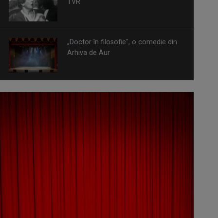
TVR
„Doctor în filosofie", o comedie din
Arhiva de Aur
Omagiu adus regizorului Timotei
Ursu, la TVR Cultural, prin piesa
„Ultima oră”, o montare de colecție,
din 1979