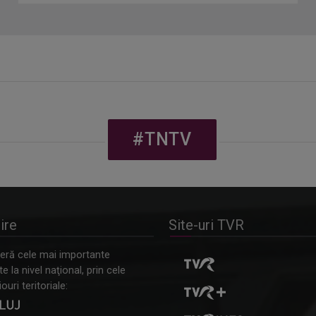
#TNTV
ire
Site-uri TVR
ră cele mai importante
 la nivel naţional, prin cele
ouri teritoriale: