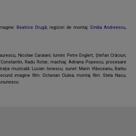
imagine:
Beatrice Drugă
; regizori de montaj:
Emilia Andreescu
,
aurescu, Nicolae Caraiani; lumini: Petre Englert, Ștefan Crăciun;
Constantin, Radu Rotar; machiaj: Adriana Popescu; procesare
trația muzicală: Lucian Ionescu; sunet: Marin Vlăsceanu, Barbu
secund imagine film: Octavian Ciulea; montaj film: Stela Nacu;
răciunescu