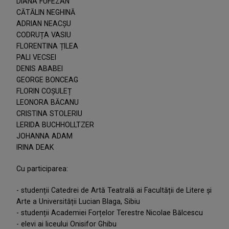
DIANA FUFEZAN
CĂTĂLIN NEGHINĂ
ADRIAN NEACȘU
CODRUȚA VASIU
FLORENTINA ȚILEA
PALI VECSEI
DENIS ABABEI
GEORGE BONCEAG
FLORIN COȘULEȚ
LEONORA BĂCANU
CRISTINA STOLERIU
LERIDA BUCHHOLLTZER
JOHANNA ADAM
IRINA DEAK
Cu participarea:
- studenții Catedrei de Artă Teatrală ai Facultății de Litere și
Arte a Universității Lucian Blaga, Sibiu
- studenții Academiei Forțelor Terestre Nicolae Bălcescu
- elevi ai liceului Onisifor Ghibu