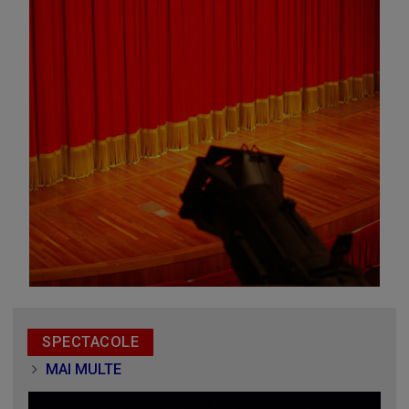
Omagiu adus regizorului Timotei Ursu, la TVR Cultural,
prin piesa „Ultima oră”, o montare de colecție, din 1979
SPECTACOLE
MAI MULTE