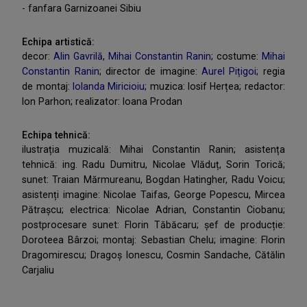
- fanfara Garnizoanei Sibiu
Echipa artistică:
decor:
Alin Gavrilă
,
Mihai Constantin Ranin
; costume:
Mihai
Constantin Ranin
; director de imagine:
Aurel Pițigoi
; regia
de montaj:
Iolanda Miricioiu
; muzica: Iosif Herțea; redactor:
Ion Parhon; realizator: Ioana Prodan
Echipa tehnică:
ilustrația muzicală: Mihai Constantin Ranin; asistența
tehnică: ing. Radu Dumitru, Nicolae Vlăduț, Sorin Torică;
sunet: Traian Mărmureanu, Bogdan Hatingher, Radu Voicu;
asistenți imagine: Nicolae Taifas, George Popescu, Mircea
Pătrașcu; electrica: Nicolae Adrian, Constantin Ciobanu;
postprocesare sunet: Florin Tăbăcaru; șef de producție:
Doroteea Bârzoi; montaj: Sebastian Chelu; imagine: Florin
Dragomirescu; Dragoș Ionescu, Cosmin Sandache, Cătălin
Carjaliu