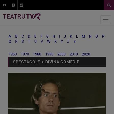
A
B
C
D
E
F
G
H
I
J
K
L
M
N
O
P
Q
R
S
T
U
V
W
X
Y
Z
#
1960
1970
1980
1990
2000
2010
2020
SPECTACOLE
> DIVINA COMEDIE