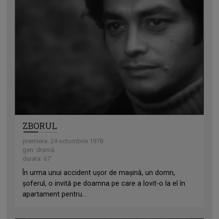
ZBORUL
premiera: 24 octombrie 1978
gen: dramă
durata: 67'
În urma unui accident ușor de mașină, un domn,
șoferul, o invită pe doamna pe care a lovit-o la el în
apartament pentru...