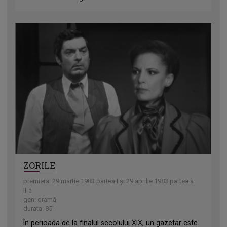
ZORILE
premiera: 29 martie 1983 partea I și 29 aprilie 1983 partea a
II-a
gen: dramă
durata: 85'
În perioada de la finalul secolului XIX, un gazetar este