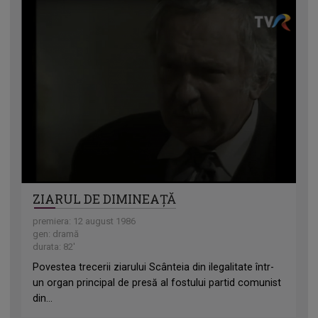
ZIARUL DE DIMINEAȚĂ
premiera: 12 august 1986
gen: dramă
durata: 82'
Povestea trecerii ziarului Scânteia din ilegalitate într-
un organ principal de presă al fostului partid comunist
din...