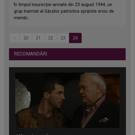
În timpul insurecției armate din 23 august 1944, un
grup înarmat al Gărzilor patriotice sprijinite eroic de
membi...
‹
20
21
22
23
24
RECOMANDĂRI