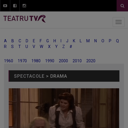
A
B
C
D
E
F
G
H
I
J
K
L
M
N
O
P
Q
R
S
T
U
V
W
X
Y
Z
#
1960
1970
1980
1990
2000
2010
2020
SPECTACOLE
> DRAMA