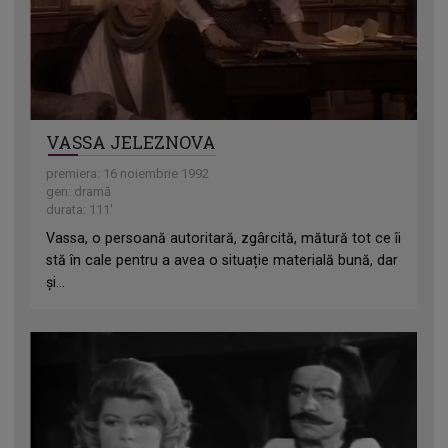
VASSA JELEZNOVA
premiera: 16 noiembrie 1992
gen: dramă
durata: 111'
Vassa, o persoană autoritară, zgârcită, mătură tot ce îi
stă în cale pentru a avea o situație materială bună, dar
și...