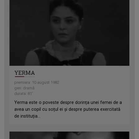
YERMA
premiera: 10 august 1982
gen: dramă
durata: 81'
Yerma este o poveste despre dorința unei femei de a
avea un copil cu soțul ei și despre puterea exercitată
de instituția...