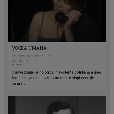
VOCEA UMANĂ
premiera: 26 noiembrie 1990
gen: dramă
durata: 66'
O investigație psihologică în existența cotidiană a unei
femei releva un adevăr existențial: o viață cenușie,
banală,...