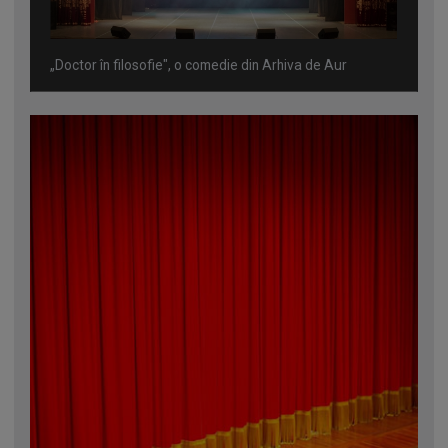
„Doctor în filosofie", o comedie din Arhiva de Aur
Omagiu adus regizorului Timotei Ursu, la TVR Cultural,
prin piesa „Ultima oră”, o montare de colecție, din 1979