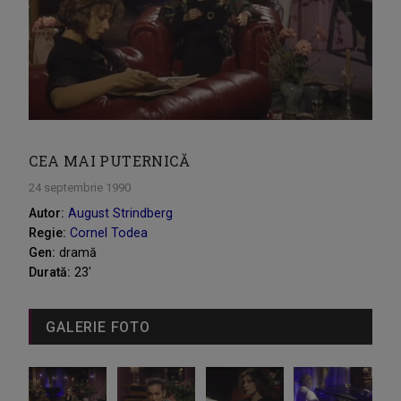
CEA MAI PUTERNICĂ
24 septembrie 1990
Autor:
August Strindberg
Regie:
Cornel Todea
Gen:
dramă
Durată:
23'
GALERIE FOTO