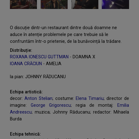
O discuție dintr-un restaurant dintre două doamne ne
aduce în atenție problemele pe care trebuie să le
confruntăm într-o prietenie, de la bunăvoință la trădare.
Distribuție:
ROXANA IONESCU GUTTMAN
- DOAMNA X
IOANA CRĂCIUN
- AMELIA
la pian: JOHNNY RĂDUCANU
Echipa artistică:
decor:
Anton Stelian
; costume:
Elena Timariu
; director de
imagine:
George Grigorescu
; regia de montaj:
Emilia
Andreescu
; muzica; Johnny Răducanu; redactor: Mihaela
Burda
Echipa tehnică: