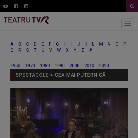
A
B
C
D
E
F
G
H
I
J
K
L
M
N
O
P
Q
R
S
T
U
V
W
X
Y
Z
#
1960
1970
1980
1990
2000
2010
2020
SPECTACOLE
> CEA MAI PUTERNICĂ