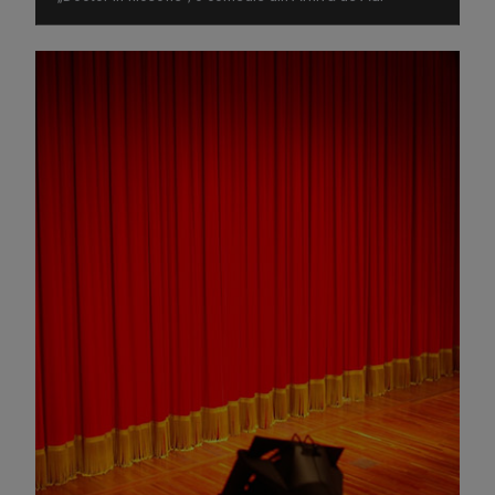
Omagiu adus regizorului Timotei Ursu, la TVR Cultural,
prin piesa „Ultima oră”, o montare de colecție, din 1979