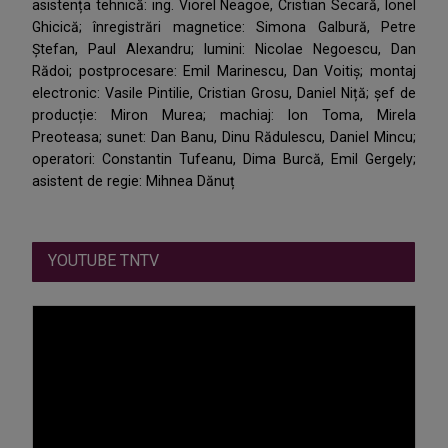
asistența tehnică: ing. Viorel Neagoe, Cristian Secară, Ionel
Ghicică; înregistrări magnetice: Simona Galbură, Petre
Ștefan, Paul Alexandru; lumini: Nicolae Negoescu, Dan
Rădoi; postprocesare: Emil Marinescu, Dan Voitiș; montaj
electronic: Vasile Pintilie, Cristian Grosu, Daniel Niță; șef de
producție: Miron Murea; machiaj: Ion Toma, Mirela
Preoteasa; sunet: Dan Banu, Dinu Rădulescu, Daniel Mincu;
operatori: Constantin Tufeanu, Dima Burcă, Emil Gergely;
asistent de regie: Mihnea Dănuț
YOUTUBE TNTV