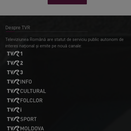
Despre TVR
Omagiu adus regizorului Timotei Ursu, la TVR Cultural,
Televiziunea Română are statut de serviciu public autonom de
prin piesa „Ultima oră”, o montare de colecție, din 1979
interes naţional şi emite pe nouă canale: