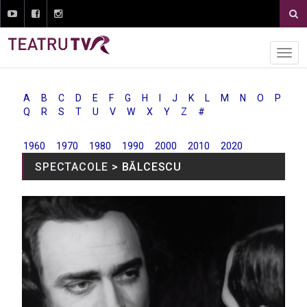
A
B
C
D
E
F
G
H
I
J
K
L
M
N
O
P
Q
R
S
T
U
V
W
X
Y
Z
#
1960
1970
1980
1990
2000
2010
2020
SPECTACOLE
> BĂLCESCU