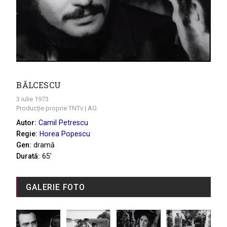
BĂLCESCU
3 iulie 1973
Producție proprie TNTv | AG
Autor:
Camil Petrescu
Regie:
Horea Popescu
Gen:
dramă
Durată:
65'
GALERIE FOTO