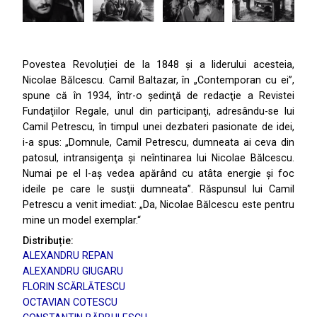
Povestea Revoluției de la 1848 și a liderului acesteia,
Nicolae Bălcescu. Camil Baltazar, în „Contemporan cu ei”,
spune că în 1934, într-o şedinţă de redacţie a Revistei
Fundaţiilor Regale, unul din participanţi, adresându-se lui
Camil Petrescu, în timpul unei dezbateri pasionate de idei,
i-a spus: „Domnule, Camil Petrescu, dumneata ai ceva din
patosul, intransigenţa şi neîntinarea lui Nicolae Bălcescu.
Numai pe el l-aş vedea apărând cu atâta energie şi foc
ideile pe care le susţii dumneata”. Răspunsul lui Camil
Petrescu a venit imediat: „Da, Nicolae Bălcescu este pentru
mine un model exemplar.“
Distribuție:
ALEXANDRU REPAN
ALEXANDRU GIUGARU
FLORIN SCĂRLĂTESCU
OCTAVIAN COTESCU