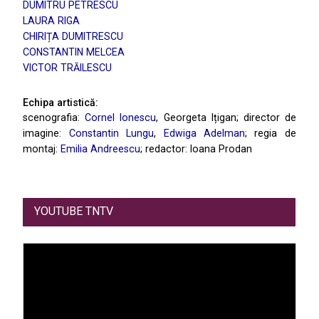
DUMITRU PETRESCU
LAURA RIGA
CHIRIȚA DUMITRESCU
CONSTANTIN MELCEA
VICTOR TRĂILESCU
Echipa artistică:
scenografia:
Cornel Ionescu
, Georgeta Ițigan; director de
imagine:
Constantin Lungu
,
Edwiga Adelman
; regia de
montaj:
Emilia Andreescu
; redactor: Ioana Prodan
YOUTUBE TNTV