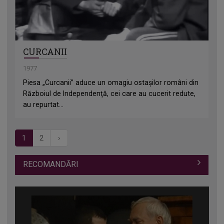
CURCANII
1977
Piesa „Curcanii” aduce un omagiu ostaşilor români din
Războiul de Independenţă, cei care au cucerit redute,
au repurtat...
1
2
›
RECOMANDĂRI