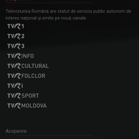
Omagiu adus regizorului Timotei Ursu, la TVR Cultural,
Televiziunea Română are statut de serviciu public autonom de
prin piesa „Ultima oră”, o montare de colecție, din 1979
interes naţional şi emite pe nouă canale:
Acoperire