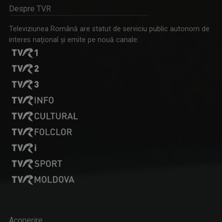
Despre TVR
Omagiu adus regizorului Timotei Ursu, la TVR Cultural,
Televiziunea Română are statut de serviciu public autonom de
prin piesa „Ultima oră”, o montare de colecție, din 1979
interes naţional şi emite pe nouă canale:
Acoperire