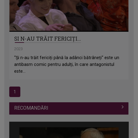
SI N-AU TRĂIT FERICIȚI...
2023
“Și n-au trăit fericiți până la adânci bătrâneți“ este un
antibasm comic pentru adulți, în care antagonistul
este...
1
RECOMANDĂRI