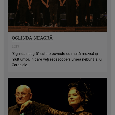
OGLINDA NEAGRĂ
2021
”Oglinda neagră” este o poveste cu multă muzică și
mult umor, în care veți redescoperi lumea nebună a lui
Caragiale...