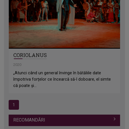
CORIOLANUS
2020
„Atunci când un general învinge în bătăliile date
împotriva forţelor ce încearcă să-l doboare, el simte
că poate şi...
1
RECOMANDĂRI