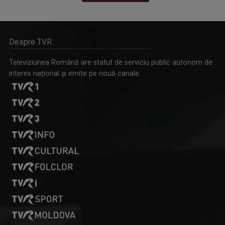
Despre TVR
Omagiu adus regizorului Timotei Ursu, la TVR Cultural,
Televiziunea Română are statut de serviciu public autonom de
prin piesa „Ultima oră”, o montare de colecție, din 1979
interes naţional şi emite pe nouă canale: