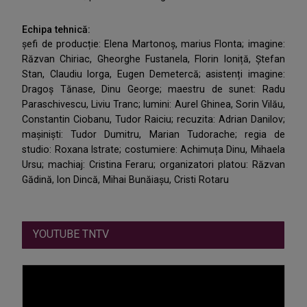
Echipa tehnică:
șefi de producție: Elena Martonoș, marius Flonta; imagine:
Răzvan Chiriac, Gheorghe Fustanela, Florin Ioniță, Ștefan
Stan, Claudiu Iorga, Eugen Demetercă; asistenți imagine:
Dragoș Tănase, Dinu George; maestru de sunet: Radu
Paraschivescu, Liviu Tranc; lumini: Aurel Ghinea, Sorin Vilău,
Constantin Ciobanu, Tudor Raiciu; recuzita: Adrian Danilov;
mașiniști: Tudor Dumitru, Marian Tudorache; regia de
studio: Roxana Istrate; costumiere: Achimuța Dinu, Mihaela
Ursu; machiaj: Cristina Feraru; organizatori platou: Răzvan
Gădină, Ion Dincă, Mihai Bunăiașu, Cristi Rotaru
YOUTUBE TNTV