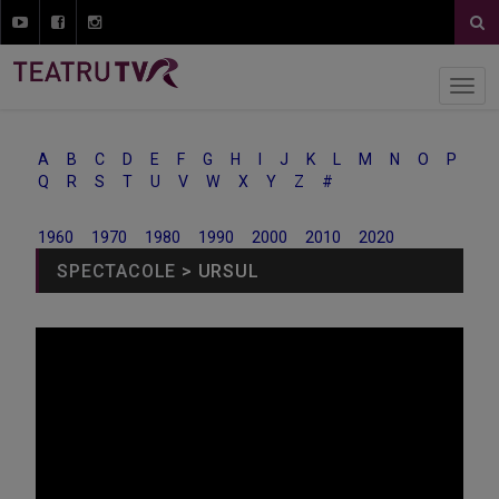
A
B
C
D
E
F
G
H
I
J
K
L
M
N
O
P
Q
R
S
T
U
V
W
X
Y
Z
#
1960
1970
1980
1990
2000
2010
2020
SPECTACOLE
> URSUL