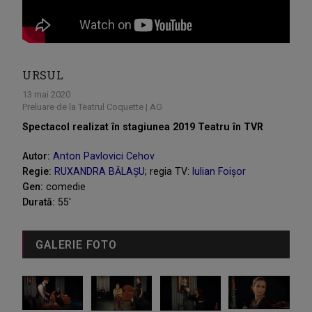
URSUL
13 mai 2020
Preluare de la Teatrul Coquette | AG
Spectacol realizat în stagiunea 2019 Teatru în TVR
Autor:
Anton Pavlovici Cehov
Regie:
RUXANDRA BĂLAȘU
; regia TV:
Iulian Foișor
Gen:
comedie
Durată:
55'
GALERIE FOTO