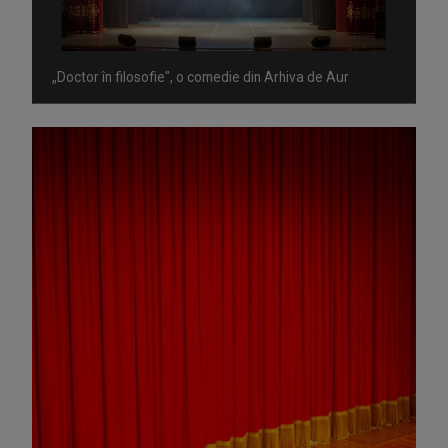
„Doctor în filosofie", o comedie din Arhiva de Aur
Omagiu adus regizorului Timotei Ursu, la TVR Cultural,
prin piesa „Ultima oră”, o montare de colecție, din 1979