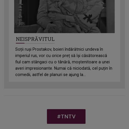
NEISPRĂVITUL
Soții ruși Prostakov, boieri îndărătnici undeva în
imperiul rus, vor cu orice preț să își căsătorească
fiul cam stângaci cu o tânără, moștenitoare a unei
averi impresionante. Numai că niciodată, cel puțin în
comedii, astfel de planuri se ajung la...
#TNTV