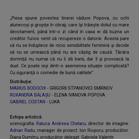
„Piesa spune povestea tinerei văduve Popova, cu ochi
alunecoşi şi gropiţe în obraji, care îşi trăieşte doliul cu mare
devotament, până într-o zi când în casa ei dă buzna un
creditor furios venit să recupereze o datorie. Acesta pare
să nu se înduplece de nicio sensibilitate feminină şi decide
să nu se urnească până nu are câştig de cauză. Tânăra
domniţă nu numai că nu îi dă banii, dar îl şi provoacă la
duel. Ce poate ieşi dintr-o asemenea situaţie complicată?
Cu siguranţă o comedie de bună calitate”
Distribuție:
MARIUS BODOCHI
- GRIGORII STPANOVICI SMIRNOV
RUXANDRA BĂLAȘU
- ELENA IVANOVA POPOVA
GABRIEL COSTAN
- LUKA
Echipa artistică:
scenografia:
Raluca Andreea Chelaru
; director de imagine:
Adrian Radu
; manager de proiect: Ion Roșioru; producător:
Diana Dumitru; producător delegat: Gabriela Valentir