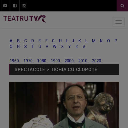
A
B
C
D
E
F
G
H
I
J
K
L
M
N
O
P
Q
R
S
T
U
V
W
X
Y
Z
#
1960
1970
1980
1990
2000
2010
2020
SPECTACOLE
> TICHIA CU CLOPOȚEI