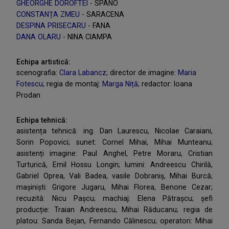
GHEORGHE DOROFTEI
- SPANO
CONSTANȚA ZMEU
- SARACENA
DESPINA PRISECARU
- FANA
DANA OLARU
- NINA CIAMPA
Echipa artistică:
scenografia:
Clara Labancz
; director de imagine:
Maria
Fotescu
; regia de montaj:
Marga Niță
; redactor: Ioana
Prodan
Echipa tehnică:
asistența tehnică: ing. Dan Laurescu, Nicolae Caraiani,
Sorin Popovici; sunet: Cornel Mihai, Mihai Munteanu;
asistenți imagine: Paul Anghel, Petre Moraru, Cristian
Turturică, Emil Hossu Longin; lumini: Andreescu Chirilă,
Gabriel Oprea, Vali Badea, vasile Dobraniș, Mihai Burcă;
mașiniști: Grigore Jugaru, Mihai Florea, Benone Cezar;
recuzită: Nicu Pașcu; machiaj: Elena Pătrașcu; șefi
producție: Traian Andreescu, Mihai Răducanu; regia de
platou: Sanda Bejan, Fernando Călinescu; operatori: Mihai