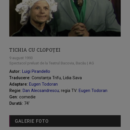
TICHIA CU CLOPOȚEI
9 august 1993
Spectacol preluat de la Teatrul Bacovia, Bacău | AG
Autor:
Luigi Pirandello
Traducere:
Constanța Trifu, Lidia Sava
Adaptare:
Eugen Todoran
Regie:
Dan Alecsandrescu
; regia TV:
Eugen Todoran
Gen:
comedie
Durată:
74'
GALERIE FOTO