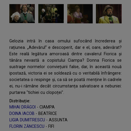
Gelozia intră în casa omului sufocând încrederea și
rațiunea. „Adevărul” e descoperit, dar e el, oare, adevărat?
Este reală legătura amoroasă dintre cavalerul Fiorica și
tânăra nevastă a copistului Ciampa? Donna Fiorica se
sustrage normelor conviețuirii false, dar, în această nouă
ipostază, victoria ei se soldează cu o veritabilă înfrângere:
societatea o respinge și, ca să se poată menține în cadrele
ei, nu-i rămâne decât circumstanța salvatoare a nebuniei:
purtarea "tichiei cu clopoței".
Distribuție:
MIHAI DRĂGOI
- CIAMPA
DOINA IACOB
- BEATRICE
LIGIA DUMITRESCU
- ASSUNTA
FLORIN ZĂNCESCU
- FIFI