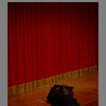
Omagiu adus regizorului Timotei Ursu, la TVR Cultural,
prin piesa „Ultima oră”, o montare de colecție, din 1979