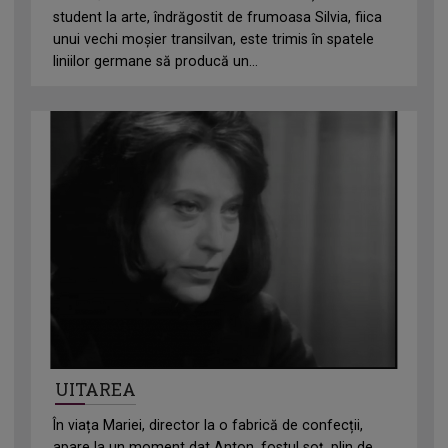
student la arte, îndrăgostit de frumoasa Silvia, fiica
unui vechi moșier transilvan, este trimis în spatele
liniilor germane să producă un...
UITAREA
În viața Mariei, director la o fabrică de confecții,
apare la un moment dat Anton, fostul soț, plin de