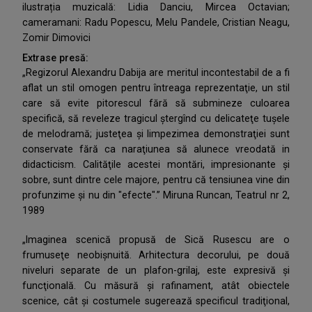
ilustrația muzicală: Lidia Danciu, Mircea Octavian;
cameramani: Radu Popescu, Melu Pandele, Cristian Neagu,
Zomir Dimovici
Extrase presă:
„Regizorul Alexandru Dabija are meritul incontestabil de a fi
aflat un stil omogen pentru întreaga reprezentaţie, un stil
care să evite pitorescul fără să submineze culoarea
specifică, să reveleze tragicul ştergînd cu delicateţe tușele
de melodramă; justeţea şi limpezimea demonstraţiei sunt
conservate fără ca naraţiunea să alunece vreodată in
didacticism. Calităţile acestei montări, impresionante şi
sobre, sunt dintre cele majore, pentru că tensiunea vine din
profunzime și nu din "efecte".” Miruna Runcan, Teatrul nr 2,
1989
„Imaginea scenică propusă de Sică Rusescu are o
frumuseţe neobişnuită. Arhitectura decorului, pe două
niveluri separate de un plafon-grilaj, este expresivă şi
funcţională. Cu măsură și rafinament, atât obiectele
scenice, cât și costumele sugerează specificul tradiţional,