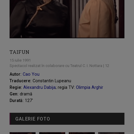
TAIFUN
15 iulie 1991
Spectacol realizat în colaborare cu Teatrul C. I. Nottara | 12
Autor:
Cao You
Traducere:
Constantin Lupeanu
Regie:
Alexandru Dabija
; regia TV:
Olimpia Arghir
Gen:
dramă
Durată:
127'
GALERIE FOTO