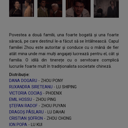
Povestea a două familii, una foarte bogată și una foarte
săracă, pe care destinul le-a făcut să se întâlnească. Capul
familiei Zhou este autoritar și conduce cu o mână de fier
atât mina unde mai mulți angajați lucrează pentru el, cât și
familia. O idilă din tinerețe cu o servitoare complică
lucrurile foarte mult în tradiționalista societate chineză.
Distribuție:
DANA DOGARU
- ZHOU PONY
RUXANDRA SIRETEANU
- LU SHIPING
VICTORIA COCIAȘ
- PHOENIX
EMIL HOSSU
- ZHOU PING
ȘTEFAN RADOF
- ZHOU PUYAN
DRAGOȘ PÂSLARU
- LU DAHAI
CRISTIAN ȘOFRON
- ZHOU CHONG
ION POPA
- LU KUI