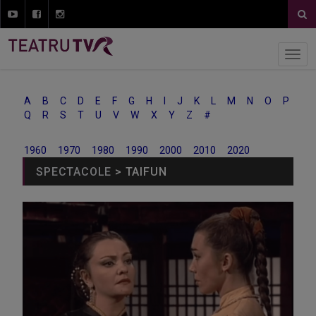
A
B
C
D
E
F
G
H
I
J
K
L
M
N
O
P
Q
R
S
T
U
V
W
X
Y
Z
#
1960
1970
1980
1990
2000
2010
2020
SPECTACOLE
> TAIFUN