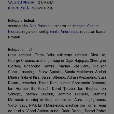
VALERIU PREDA
- O UMBRĂ
ION PORȘILĂ
- SERVITORUL
Echipa artistică:
scenografia:
Sică Rusescu
; director de imagine:
Cristian
Nicolau
; regia de montaj:
Emilia Andreescu
; redactor: Ioana
Prodan
Echipa tehnică:
regia tehnică: Elena Golu; asistența tehnică: Rica Ilie,
George Oroianu; asistenți imagine: Gigel Huțupaș, Gheorghe
Ciortea, Gheorghe Gavrilă, Marian Vasluianu, Nicușor
Gonciu; mașiniști: Franz Apostol, Sandu Moldovan, Andrei
Mladin, Gabriel Kiss, Daniel Olteanu, Adrian Alexandriu, Stan
Rotaru; recuziter: Traian Radu; lumini: Constantin Ciobanu,
Ion Hornea, Ilie Guzcă, Dorel Țurcan, Ion Beștea, Ion
Șchiopu, Ștefan Crăciun, Dominic Fechete, Dumitru
Motoacă; montaj și titraj electronic: Aura Jugăștreanu,
Victor Savu; PPS: Emil Marinescu; machiaj: Ion Toma, regia
de studio: Viorel Stoica; sunet: Radu Boeriu, Daniel Robe;