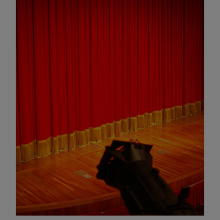
Omagiu adus regizorului Timotei Ursu, la TVR Cultural,
prin piesa „Ultima oră”, o montare de colecție, din 1979