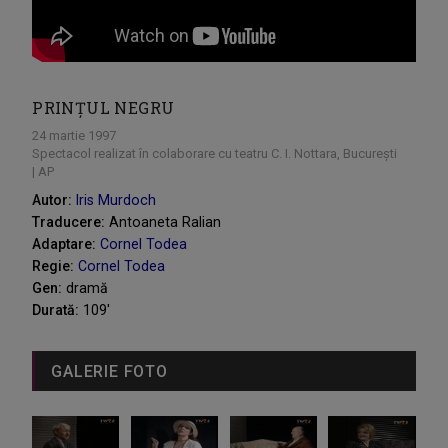
PRINȚUL NEGRU
24 martie 1997
Spectacol realizat în colaborare cu teatru C. I. Nottara, București
| AP
Autor:
Iris Murdoch
Traducere:
Antoaneta Ralian
Adaptare:
Cornel Todea
Regie:
Cornel Todea
Gen:
dramă
Durată:
109'
GALERIE FOTO