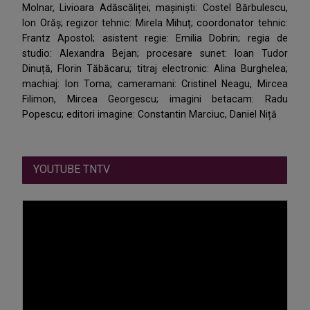
Molnar, Livioara Adăscăliței; mașiniști: Costel Bărbulescu,
Ion Orăș; regizor tehnic: Mirela Mihuț; coordonator tehnic:
Frantz Apostol; asistent regie: Emilia Dobrin; regia de
studio: Alexandra Bejan; procesare sunet: Ioan Tudor
Dinuță, Florin Tăbăcaru; titraj electronic: Alina Burghelea;
machiaj: Ion Toma; cameramani: Cristinel Neagu, Mircea
Filimon, Mircea Georgescu; imagini betacam: Radu
Popescu; editori imagine: Constantin Marciuc, Daniel Niță
YOUTUBE TNTV