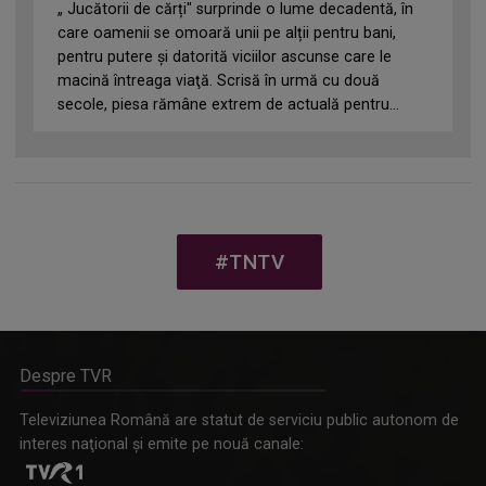
„ Jucătorii de cărți" surprinde o lume decadentă, în
care oamenii se omoară unii pe alții pentru bani,
pentru putere și datorită viciilor ascunse care le
macină întreaga viaţă. Scrisă în urmă cu două
secole, piesa rămâne extrem de actuală pentru...
#TNTV
Despre TVR
Televiziunea Română are statut de serviciu public autonom de
interes naţional şi emite pe nouă canale: