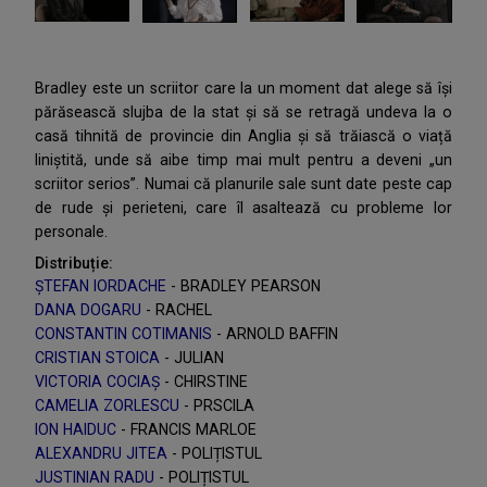
Bradley este un scriitor care la un moment dat alege să își
părăsească slujba de la stat și să se retragă undeva la o
casă tihnită de provincie din Anglia și să trăiască o viață
liniștită, unde să aibe timp mai mult pentru a deveni „un
scriitor serios”. Numai că planurile sale sunt date peste cap
de rude și perieteni, care îl asaltează cu probleme lor
personale.
Distribuție:
ȘTEFAN IORDACHE
- BRADLEY PEARSON
DANA DOGARU
- RACHEL
CONSTANTIN COTIMANIS
- ARNOLD BAFFIN
CRISTIAN STOICA
- JULIAN
VICTORIA COCIAȘ
- CHIRSTINE
CAMELIA ZORLESCU
- PRSCILA
ION HAIDUC
- FRANCIS MARLOE
ALEXANDRU JITEA
- POLIȚISTUL
JUSTINIAN RADU
- POLIȚISTUL