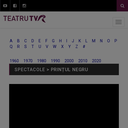
A
B
C
D
E
F
G
H
I
J
K
L
M
N
O
P
Q
R
S
T
U
V
W
X
Y
Z
#
1960
1970
1980
1990
2000
2010
2020
SPECTACOLE
> PRINȚUL NEGRU