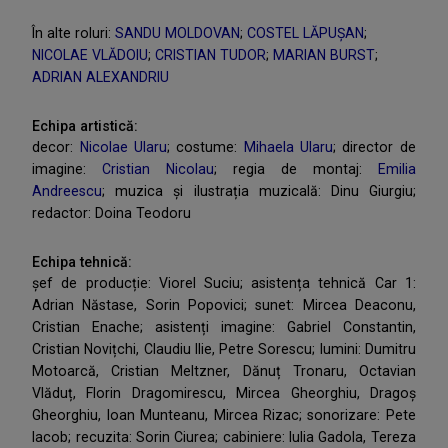
În alte roluri:
SANDU MOLDOVAN
;
COSTEL LĂPUȘAN
;
NICOLAE VLĂDOIU
;
CRISTIAN TUDOR
;
MARIAN BURST
;
ADRIAN ALEXANDRIU
Echipa artistică:
decor:
Nicolae Ularu
; costume:
Mihaela Ularu
; director de
imagine:
Cristian Nicolau
; regia de montaj:
Emilia
Andreescu
; muzica și ilustrația muzicală: Dinu Giurgiu;
redactor: Doina Teodoru
Echipa tehnică:
șef de producție: Viorel Suciu; asistența tehnică Car 1:
Adrian Năstase, Sorin Popovici; sunet: Mircea Deaconu,
Cristian Enache; asistenți imagine: Gabriel Constantin,
Cristian Novițchi, Claudiu Ilie, Petre Sorescu; lumini: Dumitru
Motoarcă, Cristian Meltzner, Dănuț Tronaru, Octavian
Vlăduț, Florin Dragomirescu, Mircea Gheorghiu, Dragoș
Gheorghiu, Ioan Munteanu, Mircea Rizac; sonorizare: Pete
Iacob; recuzita: Sorin Ciurea; cabiniere: Iulia Gadola, Tereza