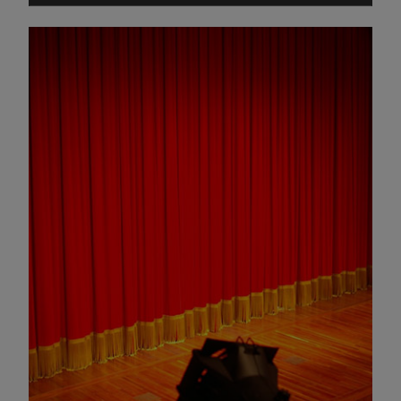
Omagiu adus regizorului Timotei Ursu, la TVR Cultural,
prin piesa „Ultima oră”, o montare de colecție, din 1979