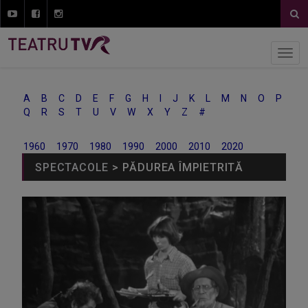
A
B
C
D
E
F
G
H
I
J
K
L
M
N
O
P
Q
R
S
T
U
V
W
X
Y
Z
#
1960
1970
1980
1990
2000
2010
2020
SPECTACOLE
> PĂDUREA ÎMPIETRITĂ