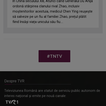
În China seculului XIII, Atunci când Generalul Du Anija
ordonă stârpirea clanului rival Zhao, inclusiv
moștenitorilor acestuia, medicul Chen Ying reușește
să salveze pe un fiu al familiei Zhao, prețul plătit
fiind însăși viața unicului său fiu....
#TNTV
Despre TVR
Televiziunea Română are statut de serviciu public autonom de
interes naţional şi emite pe nouă canale: