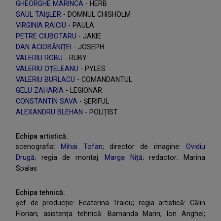
GHEORGHE MARINCA
- HERB
SAUL TAIȘLER
- DOMNUL CHISHOLM
VIRGINIA RAICIU
- PAULA
PETRE CIUBOTARU
- JAKIE
DAN ACIOBĂNIȚEI
- JOSEPH
VALERIU ROBU
- RUBY
VALERIU OȚELEANU
- PYLES
VALERIU BURLACU
- COMANDANTUL
GELU ZAHARIA
- LEGIONAR
CONSTANTIN SAVA
- ȘERIFUL
ALEXANDRU BLEHAN
- POLIȚIST
Echipa artistică:
scenografia:
Mihai Tofan
; director de imagine:
Ovidiu
Drugă
; regia de montaj:
Marga Niță
; redactor: Marina
Spalas
Echipa tehnică:
șef de producție: Ecaterina Traicu; regia artistică: Călin
Florian; asistența tehnică: Barnanda Marin, Ion Anghel;