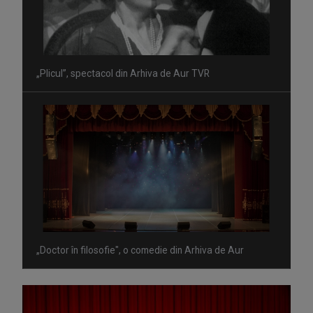
„Plicul”, spectacol din Arhiva de Aur TVR
„Doctor în filosofie", o comedie din Arhiva de Aur