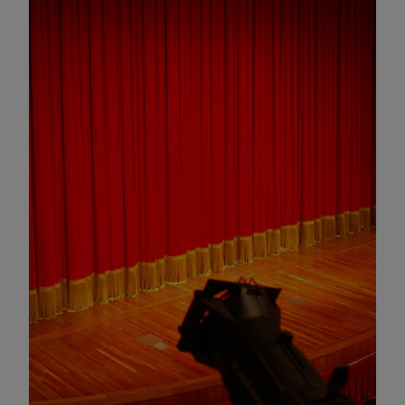
Omagiu adus regizorului Timotei Ursu, la TVR Cultural,
prin piesa „Ultima oră”, o montare de colecție, din 1979