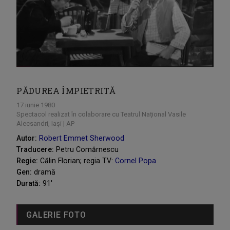
PĂDUREA ÎMPIETRITĂ
17 iunie 1980
Spectacol realizat în colaborare cu Teatrul Național Vasile
Alecsandri, Iași | AP
Autor:
Robert Emmet Sherwood
Traducere:
Petru Comărnescu
Regie:
Călin Florian; regia TV:
Cornel Popa
Gen:
dramă
Durată:
91'
GALERIE FOTO