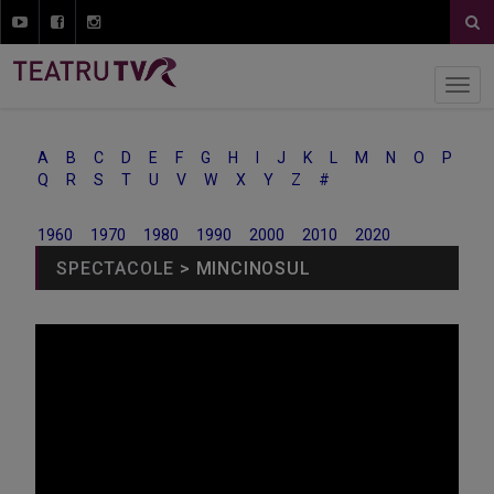
A
B
C
D
E
F
G
H
I
J
K
L
M
N
O
P
Q
R
S
T
U
V
W
X
Y
Z
#
1960
1970
1980
1990
2000
2010
2020
SPECTACOLE
> MINCINOSUL