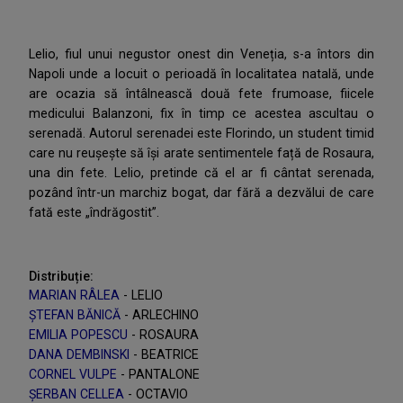
Lelio, fiul unui negustor onest din Veneția, s-a întors din
Napoli unde a locuit o perioadă în localitatea natală, unde
are ocazia să întâlnească două fete frumoase, fiicele
medicului Balanzoni, fix în timp ce acestea ascultau o
serenadă. Autorul serenadei este Florindo, un student timid
care nu reușește să își arate sentimentele față de Rosaura,
una din fete. Lelio, pretinde că el ar fi cântat serenada,
pozând într-un marchiz bogat, dar fără a dezvălui de care
fată este „îndrăgostit”.
Distribuție:
MARIAN RÂLEA
- LELIO
ȘTEFAN BĂNICĂ
- ARLECHINO
EMILIA POPESCU
- ROSAURA
DANA DEMBINSKI
- BEATRICE
CORNEL VULPE
- PANTALONE
ȘERBAN CELLEA
- OCTAVIO