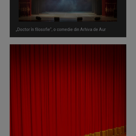
„Doctor în filosofie", o comedie din Arhiva de Aur
Omagiu adus regizorului Timotei Ursu, la TVR Cultural,
prin piesa „Ultima oră”, o montare de colecție, din 1979