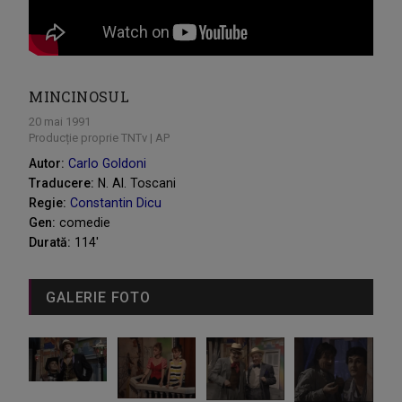
MINCINOSUL
20 mai 1991
Producție proprie TNTv | AP
Autor:
Carlo Goldoni
Traducere:
N. Al. Toscani
Regie:
Constantin Dicu
Gen:
comedie
Durată:
114'
GALERIE FOTO