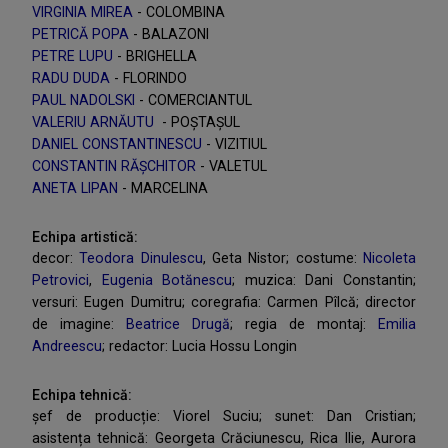
VIRGINIA MIREA
- COLOMBINA
PETRICĂ POPA
- BALAZONI
PETRE LUPU
- BRIGHELLA
RADU DUDA
- FLORINDO
PAUL NADOLSKI
- COMERCIANTUL
VALERIU ARNĂUTU
- POȘTAȘUL
DANIEL CONSTANTINESCU
- VIZITIUL
CONSTANTIN RĂȘCHITOR
- VALETUL
ANETA LIPAN
- MARCELINA
Echipa artistică:
decor:
Teodora Dinulescu
, Geta Nistor; costume:
Nicoleta
Petrovici
,
Eugenia Botănescu
; muzica: Dani Constantin;
versuri: Eugen Dumitru; coregrafia: Carmen Pîlcă; director
de imagine:
Beatrice Drugă
; regia de montaj:
Emilia
Andreescu
; redactor: Lucia Hossu Longin
Echipa tehnică:
șef de producție: Viorel Suciu; sunet: Dan Cristian;
asistența tehnică: Georgeta Crăciunescu, Rica Ilie, Aurora