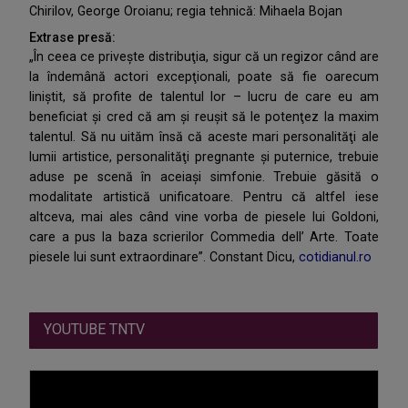
Chirilov, George Oroianu; regia tehnică: Mihaela Bojan
Extrase presă:
„În ceea ce priveşte distribuţia, sigur că un regizor când are
la îndemână actori excepţionali, poate să fie oarecum
liniştit, să profite de talentul lor – lucru de care eu am
beneficiat şi cred că am şi reuşit să le potenţez la maxim
talentul. Să nu uităm însă că aceste mari personalităţi ale
lumii artistice, personalităţi pregnante şi puternice, trebuie
aduse pe scenă în aceiaşi simfonie. Trebuie găsită o
modalitate artistică unificatoare. Pentru că altfel iese
altceva, mai ales când vine vorba de piesele lui Goldoni,
care a pus la baza scrierilor Commedia dell’ Arte. Toate
piesele lui sunt extraordinare”. Constant Dicu,
cotidianul.ro
YOUTUBE TNTV