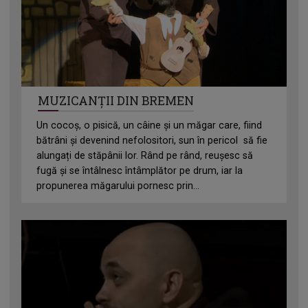
MUZICANȚII DIN BREMEN
Un cocoș, o pisică, un câine și un măgar care, fiind
bătrâni și devenind nefolositori, sun în pericol să fie
alungați de stăpânii lor. Rând pe rând, reușesc să
fugă şi se întâlnesc întâmplător pe drum, iar la
propunerea măgarului pornesc prin...