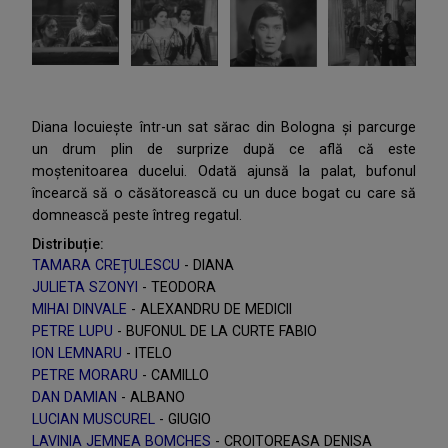
Diana locuiește într-un sat sărac din Bologna și parcurge
un drum plin de surprize după ce află că este
moștenitoarea ducelui. Odată ajunsă la palat, bufonul
încearcă să o căsătorească cu un duce bogat cu care să
domnească peste întreg regatul.
Distribuție:
TAMARA CREȚULESCU
- DIANA
JULIETA SZONYI
- TEODORA
MIHAI DINVALE
- ALEXANDRU DE MEDICII
PETRE LUPU
- BUFONUL DE LA CURTE FABIO
ION LEMNARU
- ITELO
PETRE MORARU
- CAMILLO
DAN DAMIAN
- ALBANO
LUCIAN MUSCUREL
- GIUGIO
LAVINIA JEMNEA BOMCHES
- CROITOREASA DENISA