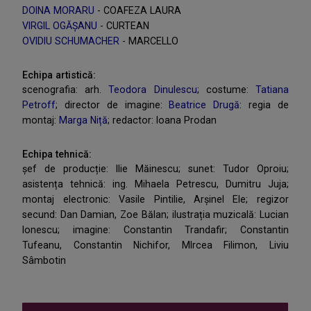
DOINA MORARU
- COAFEZA LAURA
VIRGIL OGĂȘANU
- CURTEAN
OVIDIU SCHUMACHER
- MARCELLO
Echipa artistică:
scenografia: arh.
Teodora Dinulescu
; costume:
Tatiana
Petroff
; director de imagine:
Beatrice Drugă
: regia de
montaj:
Marga Niță
; redactor: Ioana Prodan
Echipa tehnică:
șef de producție: Ilie Măinescu; sunet: Tudor Oproiu;
asistența tehnică: ing. Mihaela Petrescu, Dumitru Juja;
montaj electronic: Vasile Pintilie, Arșinel Ele; regizor
secund: Dan Damian, Zoe Bălan; ilustrația muzicală: Lucian
Ionescu; imagine: Constantin Trandafir; Constantin
Tufeanu, Constantin Nichifor, MIrcea Filimon, Liviu
Sâmbotin