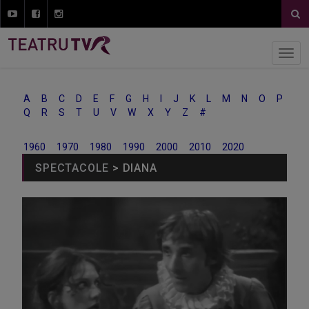
A
B
C
D
E
F
G
H
I
J
K
L
M
N
O
P
Q
R
S
T
U
V
W
X
Y
Z
#
1960
1970
1980
1990
2000
2010
2020
SPECTACOLE
> DIANA