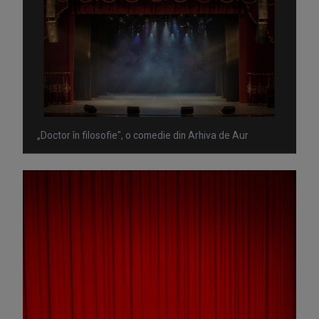
„Doctor în filosofie", o comedie din Arhiva de Aur
Omagiu adus regizorului Timotei Ursu, la TVR Cultural,