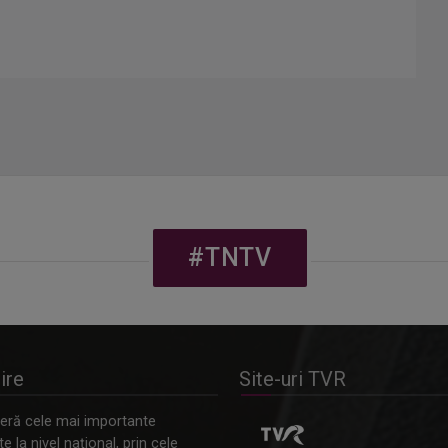
#TNTV
ire
Site-uri TVR
ră cele mai importante
 la nivel naţional, prin cele