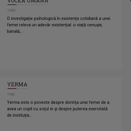
VOCEA UMANĂ
1990
O investigație psihologică în existența cotidiană a unei
femei releva un adevăr existențial: o viață cenușie,
banală,...
YERMA
1982
Yerma este o poveste despre dorința unei femei de a
avea un copil cu soțul ei și despre puterea exercitată
de instituția...