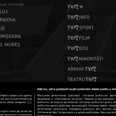
ouri teritoriale:
PRESELECȚII
Atât noi, cât și partenerii noștri prelucrăm datele pentru a ofe
ficatorii cookie unici pentru
Măsurarea performanței publicității. Utilizarea profilurilor pent
ai jos sau în orice moment, pe
Dezvoltarea și îmbunătățirea serviciilor. Stocarea și/sau accesarea 
vă vor afecta navigarea.
Mai
profilurilor de conținut personalizat. Utilizarea profilurilor pentru se
profilurilor pentru publicitate personalizată. Utilizarea datelor limi
performanței conținutului. Înțelegerea publicului prin statistici s
rnizorii nostri de servicii de
Utilizarea de date limitate pentru a selecta publicitatea. Date precise 
iza continutul si anunturile
dispozitivului.