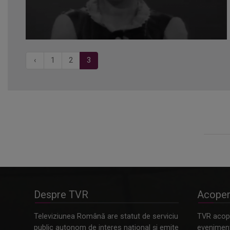
‹
1
2
3
Despre TVR
Acoper
Televiziunea Română are statut de serviciu
TVR acope
public autonom de interes naţional şi emite
evenimente