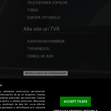
TELEVIZIUNEA COPIILOR
TVR65
EUROPA VIITORULUI
Alte site-uri TVR
EUROVISION ROMÂNIA
TVR#ENESCU
CERBUL DE AUR
Modifică setările de confidențialitate
ri:
ru selectarea conținutului personalizat.
informațiilor de pe un dispozitiv. Crearea
lectarea publicității personalizate. Crearea
tate pentru a selecta conținutul. Măsurarea
ACCEPT TOATE
au combinații de date din surse diferite.
de geolocație și identificarea prin scanarea