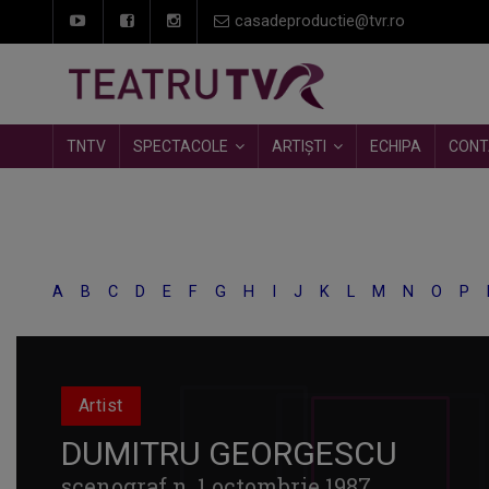
casadeproductie@tvr.ro
TNTV
SPECTACOLE
ARTIȘTI
ECHIPA
CONT
A
B
C
D
E
F
G
H
I
J
K
L
M
N
O
P
Artist
DUMITRU GEORGESCU
scenograf n. 1 octombrie 1987