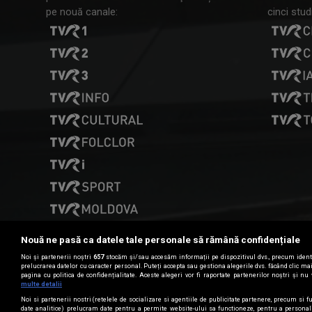
pe nouă canale:
cinci studi
Nouă ne pasă ca datele tale personale să rămână confidențiale
Noi și partenerii noștri
657
stocăm și/sau accesăm informații pe dispozitivul dvs., precum identi
prelucrarea datelor cu caracter personal. Puteți accepta sau gestiona alegerile dvs. făcând clic m
pagina cu politica de confidențialitate. Aceste alegeri vor fi raportate partenerilor noștri și nu 
Date de contact
multe detalii
Noi si partenerii nostri (retelele de socializare si agentiile de publicitate partenere, precum si fu
date analitice) prelucram date pentru a permite website-ului sa functioneze, pentru a personal