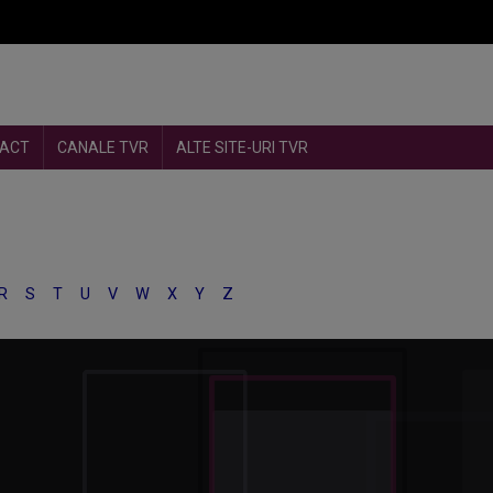
ACT
CANALE TVR
ALTE SITE-URI TVR
R
S
T
U
V
W
X
Y
Z