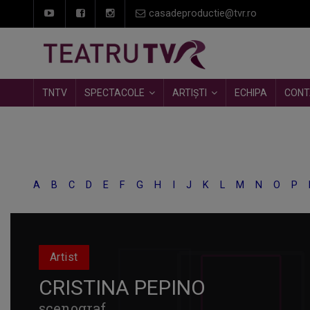
casadeproductie@tvr.ro
TNTV
SPECTACOLE
ARTIȘTI
ECHIPA
CONT
A
B
C
D
E
F
G
H
I
J
K
L
M
N
O
P
Artist
CRISTINA PEPINO
scenograf