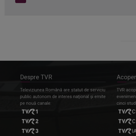
Despre TVR
Acoper
Televiziunea Română are statut de serviciu
TVR acope
public autonom de interes naţional şi emite
evenimente
pe nouă canale:
cinci studi