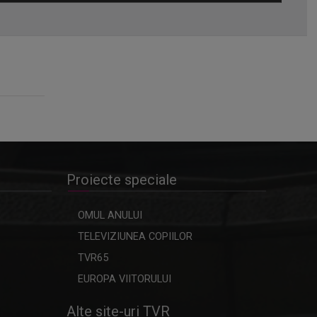
Omagiu adus regizorului Timotei
Ursu, la TVR Cultural, prin piesa
„Ultima oră”, o montare de colecție,
din 1979
Proiecte speciale
OMUL ANULUI
TELEVIZIUNEA COPIILOR
TVR65
EUROPA VIITORULUI
Alte site-uri TVR