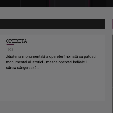
OPERETA
1993
„ldioţenia monumentală a operetei îmbinată cu patosul
monumental al istoriei - masca operetei îndărătul
căreia sângerează...