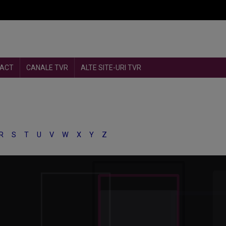
ACT
CANALE TVR
ALTE SITE-URI TVR
R
S
T
U
V
W
X
Y
Z