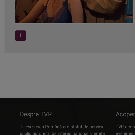
1
Despre TVR
Acoper
Televiziunea Română are statut de serviciu
TVR acope
public autonom de interes naţional şi emite
evenimente