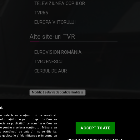
TELEVIZIUNEA COPIILOR
TVR65
EUROPA VIITORULUI
Alte site-uri TVR
EUROVISION ROMÂNIA
TVR#ENESCU
CERBUL DE AUR
Modifică setările de confidențialitate
ri:
ru selectarea conținutului personalizat.
informațiilor de pe un dispozitiv. Crearea
lectarea publicității personalizate. Crearea
tate pentru a selecta conținutul. Măsurarea
ACCEPT TOATE
au combinații de date din surse diferite.
de geolocație și identificarea prin scanarea