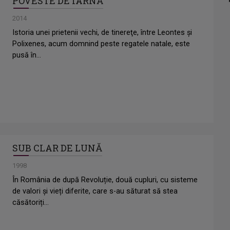
POVESTE DE IARNĂ
2014
Istoria unei prietenii vechi, de tinereţe, între Leontes şi
Polixenes, acum domnind peste regatele natale, este
pusă în...
SUB CLAR DE LUNĂ
1998
În România de după Revoluție, două cupluri, cu sisteme
de valori și vieți diferite, care s-au săturat să stea
căsătoriți...