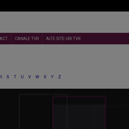
ACT
CANALE TVR
ALTE SITE-URI TVR
R
S
T
U
V
W
X
Y
Z