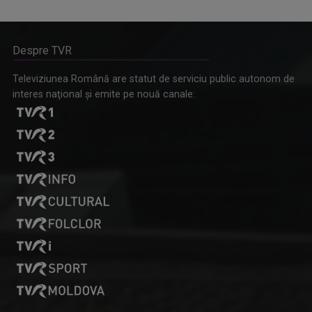
Despre TVR
Omagiu adus regizorului Timotei Ursu, la TVR Cultural,
Televiziunea Română are statut de serviciu public autonom de
prin piesa „Ultima oră”, o montare de colecție, din 1979
interes naţional şi emite pe nouă canale: