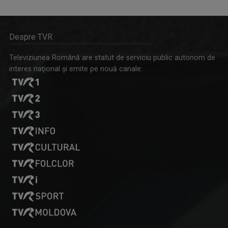
Despre TVR
Omagiu adus regizorului Timotei Ursu, la TVR Cultural,
Televiziunea Română are statut de serviciu public autonom de
prin piesa „Ultima oră”, o montare de colecție, din 1979
interes naţional şi emite pe nouă canale: