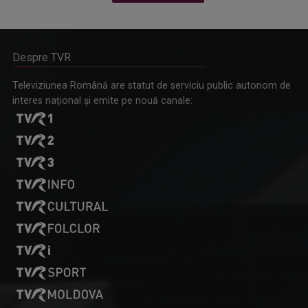
Despre TVR
Omagiu adus regizorului Timotei Ursu, la TVR Cultural,
Televiziunea Română are statut de serviciu public autonom de
prin piesa „Ultima oră”, o montare de colecție, din 1979
interes naţional şi emite pe nouă canale: