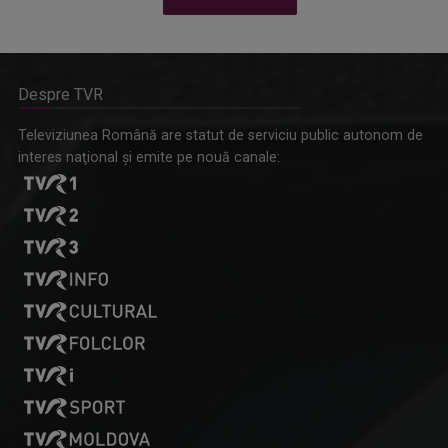
Despre TVR
Omagiu adus regizorului Timotei Ursu, la TVR Cultural,
Televiziunea Română are statut de serviciu public autonom de
prin piesa „Ultima oră”, o montare de colecție, din 1979
interes naţional şi emite pe nouă canale: