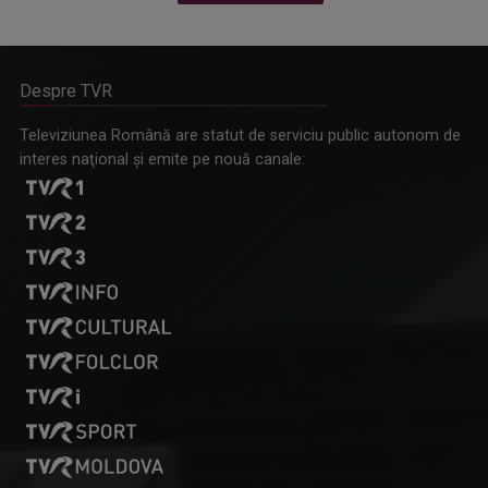
Despre TVR
Omagiu adus regizorului Timotei Ursu, la TVR Cultural,
Televiziunea Română are statut de serviciu public autonom de
prin piesa „Ultima oră”, o montare de colecție, din 1979
interes naţional şi emite pe nouă canale: