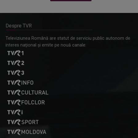
Despre TVR
Omagiu adus regizorului Timotei Ursu, la TVR Cultural,
Televiziunea Română are statut de serviciu public autonom de
prin piesa „Ultima oră”, o montare de colecție, din 1979
interes naţional şi emite pe nouă canale: