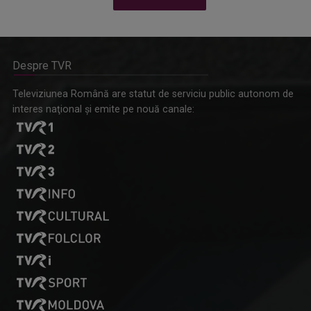
Despre TVR
Omagiu adus regizorului Timotei Ursu, la TVR Cultural,
Televiziunea Română are statut de serviciu public autonom de
prin piesa „Ultima oră”, o montare de colecție, din 1979
interes naţional şi emite pe nouă canale: