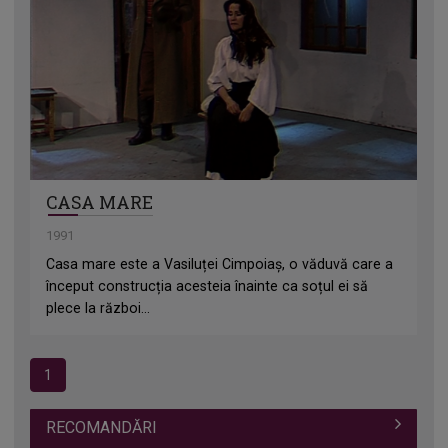
CASA MARE
1991
Casa mare este a Vasiluței Cimpoiaș, o văduvă care a
început construcția acesteia înainte ca soțul ei să
plece la război...
1
RECOMANDĂRI