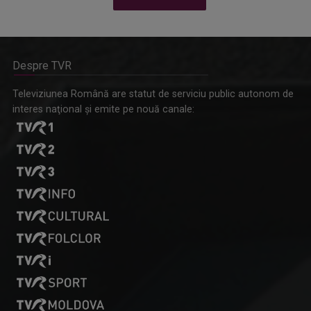
Despre TVR
Omagiu adus regizorului Timotei Ursu, la TVR Cultural,
Televiziunea Română are statut de serviciu public autonom de
prin piesa „Ultima oră”, o montare de colecție, din 1979
interes naţional şi emite pe nouă canale: