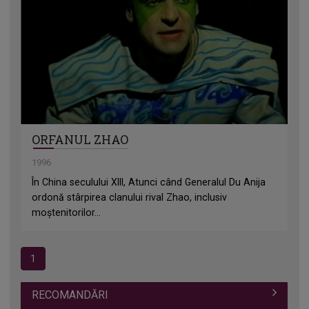
ORFANUL ZHAO
1996
În China seculului XIII, Atunci când Generalul Du Anija
ordonă stârpirea clanului rival Zhao, inclusiv
moștenitorilor...
1
RECOMANDĂRI