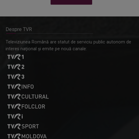
Despre TVR
Omagiu adus regizorului Timotei Ursu, la TVR Cultural,
Televiziunea Română are statut de serviciu public autonom de
prin piesa „Ultima oră”, o montare de colecție, din 1979
interes naţional şi emite pe nouă canale: