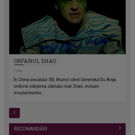
ORFANUL ZHAO
1996
În China seculului XIII, Atunci când Generalul Du Anija
ordonă stârpirea clanului rival Zhao, inclusiv
moștenitorilor...
1
RECOMANDĂRI