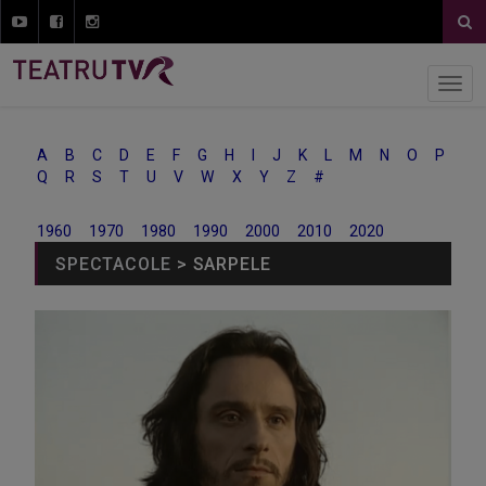
A
B
C
D
E
F
G
H
I
J
K
L
M
N
O
P
Q
R
S
T
U
V
W
X
Y
Z
#
1960
1970
1980
1990
2000
2010
2020
SPECTACOLE
> SARPELE