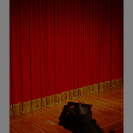
Omagiu adus regizorului Timotei Ursu, la TVR Cultural,
prin piesa „Ultima oră”, o montare de colecție, din 1979