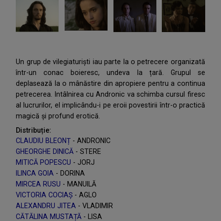
Un grup de vilegiaturişti iau parte la o petrecere organizată
într-un conac boieresc, undeva la țară. Grupul se
deplasează la o mânăstire din apropiere pentru a continua
petrecerea. Intâlnirea cu Andronic va schimba cursul firesc
al lucrurilor, el implicându-i pe eroii povestirii într-o practică
magică și profund erotică.
Distribuție:
CLAUDIU BLEONȚ
- ANDRONIC
GHEORGHE DINICĂ
- STERE
MITICĂ POPESCU
- JORJ
ILINCA GOIA
- DORINA
MIRCEA RUSU
- MANUILĂ
VICTORIA COCIAȘ
- AGLO
ALEXANDRU JITEA
- VLADIMIR
CĂTĂLINA MUSTAȚĂ
- LISA