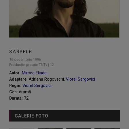
SARPELE
16 decembrie 1996
Producție proprie TNTv | 12
Autor:
Mircea Eliade
Adaptare:
Adriana Rogovschi,
Viorel Sergovici
Regie:
Viorel Sergovici
Gen:
dramă
Durată:
72'
GALERIE FOTO