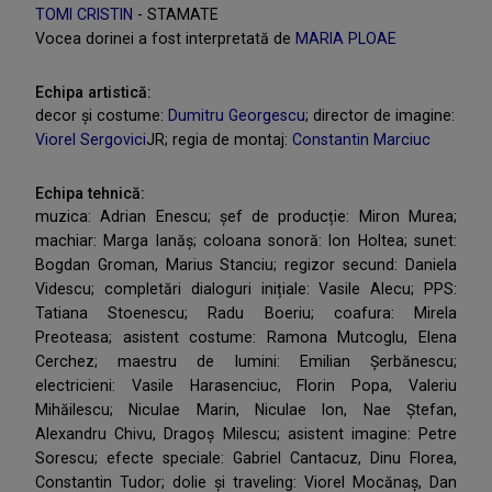
TOMI CRISTIN
- STAMATE
Vocea dorinei a fost interpretată de
MARIA PLOAE
Echipa artistică:
decor și costume:
Dumitru Georgescu
; director de imagine:
Viorel Sergovici
JR; regia de montaj:
Constantin Marciuc
Echipa tehnică:
muzica: Adrian Enescu; șef de producție: Miron Murea;
machiar: Marga Ianăș; coloana sonoră: Ion Holtea; sunet:
Bogdan Groman, Marius Stanciu; regizor secund: Daniela
Videscu; completări dialoguri inițiale: Vasile Alecu; PPS:
Tatiana Stoenescu; Radu Boeriu; coafura: Mirela
Preoteasa; asistent costume: Ramona Mutcoglu, Elena
Cerchez; maestru de lumini: Emilian Șerbănescu;
electricieni: Vasile Harasenciuc, Florin Popa, Valeriu
Mihăilescu; Niculae Marin, Niculae Ion, Nae Ștefan,
Alexandru Chivu, Dragoș Milescu; asistent imagine: Petre
Sorescu; efecte speciale: Gabriel Cantacuz, Dinu Florea,
Constantin Tudor; dolie și traveling: Viorel Mocănaș, Dan