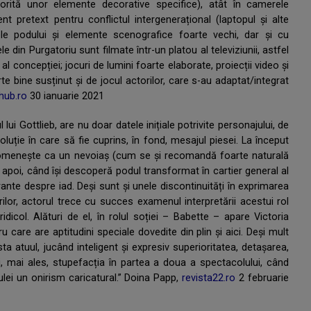
atorită unor elemente decorative specifice), atât în camerele
t pretext pentru conflictul intergenerațional (laptopul și alte
le podului și elemente scenografice foarte vechi, dar și cu
 din Purgatoriu sunt filmate într-un platou al televiziunii, astfel
l concepției; jocuri de lumini foarte elaborate, proiecții video și
e bine susținut și de jocul actorilor, care s-au adaptat/integrat
hub.ro
30 ianuarie 2021
ui Gottlieb, are nu doar datele inițiale potrivite personajului, de
oluție în care să fie cuprins, în fond, mesajul piesei. La început
 omenește ca un nevoiaș (cum se și recomandă foarte naturală
t apoi, când își descoperă podul transformat în cartier general al
brante despre iad. Deși sunt și unele discontinuități în exprimarea
ilor, actorul trece cu succes examenul interpretării acestui rol
idicol. Alături de el, în rolul soției – Babette – apare Victoria
care are aptitudini speciale dovedite din plin și aici. Deși mult
a atuul, jucând inteligent și expresiv superioritatea, detașarea,
i, mai ales, stupefacția în partea a doua a spectacolului, când
ulei un onirism caricatural.” Doina Papp,
revista22.ro
2 februarie