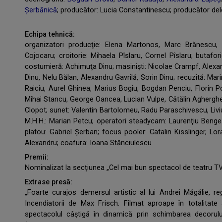
Șerbănică
; producător: Lucia Constantinescu; producător de
Echipa tehnică:
organizatori producţie: Elena Martonos, Marc Brănescu, M
Cojocaru; croitorie: Mihaela Pîslaru, Cornel Pîslaru; butafor
costumieră: Achimuţa Dinu; masinişti: Nicolae Crampf, Alexan
Dinu, Nelu Bălan, Alexandru Gavrilă, Sorin Dinu; recuzită: Ma
Raiciu, Aurel Ghinea, Marius Bogiu, Bogdan Penciu, Florin Po
Mihai Stancu, George Oancea, Lucian Vulpe, Cătălin Agherghel
Clopot; sunet: Valentin Bartolomeu, Radu Paraschivescu, Livi
M.H.H.: Marian Petcu; operatori steadycam: Laurenţiu Benge
platou: Gabriel Şerban; focus pooler: Catalin Kisslinger, Lo
Alexandru; coafura: Ioana Stănciulescu
Premii:
Nominalizat la secțiunea „Cel mai bun spectacol de teatru TV
Extrase presă:
„Foarte curajos demersul artistic al lui Andrei Măgălie, 
Incendiatorii de Max Frisch. Filmat aproape în totalitate
spectacolul câștigă în dinamică prin schimbarea decorulu