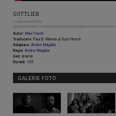
GOTTLIEB
27 decembrie 2020
spectacol realizat cu sprijinul Ambasadei Elveției și Swiss Sponsors'
Autor:
Max Frisch
Traducere:
Paul B. Marian și Suzi Hirsch
Adaptare:
Andrei Măgălie
Regie:
Andrei Măgălie
Gen:
dramă
Durată:
135'
GALERIE FOTO