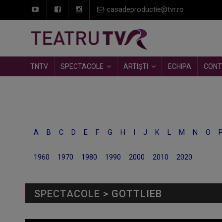
casadeproductie@tvr.ro
TNTV
SPECTACOLE
ARTIȘTI
ECHIPA
CONT
A
B
C
D
E
F
G
H
I
J
K
L
M
N
O
1960
1970
1980
1990
2000
2010
2020
SPECTACOLE
> GOTTLIEB