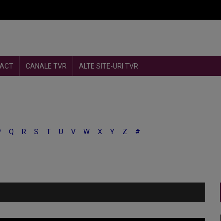
ACT
CANALE TVR
ALTE SITE-URI TVR
P
Q
R
S
T
U
V
W
X
Y
Z
#