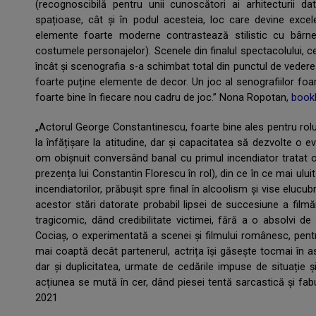
(recognoscibilă pentru unii cunoscători ai arhitecturii d
spațioase, cât și în podul acesteia, loc care devine excelen
elemente foarte moderne contrastează stilistic cu bârne
costumele personajelor). Scenele din finalul spectacolului, cele
încât și scenografia s-a schimbat total din punctul de vedere a
foarte puține elemente de decor. Un joc al senografiilor foart
foarte bine în fiecare nou cadru de joc.” Nona Ropotan,
book
„Actorul George Constantinescu, foarte bine ales pentru rolul l
la înfățișare la atitudine, dar și capacitatea să dezvolte o ev
om obișnuit conversând banal cu primul incendiator tratat
prezența lui Constantin Florescu în rol), din ce în ce mai ului
incendiatorilor, prăbușit spre final în alcoolism și vise elucu
acestor stări datorate probabil lipsei de succesiune a filmăr
tragicomic, dând credibilitate victimei, fără a o absolvi de r
Cociaș, o experimentată a scenei și filmului românesc, pentru 
mai coaptă decât partenerul, actrița își găsește tocmai în ast
dar și duplicitatea, urmate de cedările impuse de situație ș
acțiunea se mută în cer, dând piesei tentă sarcastică și fab
2021