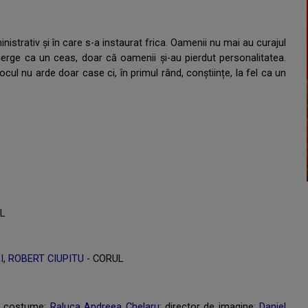
istrativ și în care s-a instaurat frica. Oamenii nu mai au curajul
merge ca un ceas, doar că oamenii și-au pierdut personalitatea.
. Focul nu arde doar case ci, în primul rând, conștiințe, la fel ca un
L
I
,
ROBERT CIUPITU
- CORUL
; costume:
Raluca Andreea Chelaru
; director de imagine:
Daniel