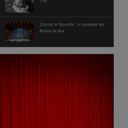
TVR
„Doctor în filosofie", o comedie din
Arhiva de Aur
Omagiu adus regizorului Timotei
Ursu, la TVR Cultural, prin piesa
„Ultima oră”, o montare de colecție,
din 1979