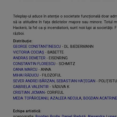
Teleplay-ul aduce în atenție o societate funcțională doar admin
să ia atitudine în fața delictelor majore sau minore. Totul 
Hackerii, la fel ca și incendiatorii, sunt noii lupi ai societății
război.
Distribuție:
GEORGE CONSTANTINESCU
- DL. BIEDERMANN
VICTORIA COCIAȘ
- BABETTE
ANDRAS DEMETER
- EISENRING
CONSTANTIN FLORESCU
- SCHMITZ
OANA MARCU
- ANNA
MIHAI RĂDUCU
- FILOZOFUL
SEVER ANDREI BÂRZAN
,
SEBASTIAN HAŢEGAN
- POLIȚISTU
GABRIELA VALENTIR
- VĂDUVA K
CRISTIAN JICMAN
- CORIFEUL
MEDA TOPÂRCEANU
,
AZALEEA NECULA
,
BOGDAN ACATRINE
Echipa artistică:
scenografia:
Bogdan Brolla
,
Daniel Raduță
,
Alexandra Lupeș