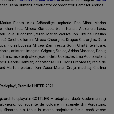
legat: Diana Dumitru; producator coordonator: Demeter András
arius Flonta, Alex Adăscăliţei; tapiţerie: Dan Mihai, Marian
ie: Iulian Tilea, Mircea Stănescu, Sorin Panait, Alexandru Lecu;
dru Iove, Tudor Ion Ştefan, Marian Văduva, Ion Turtuba, Cristian
rinică Cerchez; lumini: Mircea Gheorghiu, Dragoş Gheorghiu, Doru
pa, Florin Duceag, Mircea Zamfirescu, Sorin Chiriţă; teleficare:
oaiei; asistenti imagine: Grigoruţ Stoica, Adrian Maranca, Dănuţ
u Trânc; asistenţi steadycam: Gelu Costache, Liviu Pop; asistent
scu, Gabriel Damian; operator M.H.H.: Doru Preoteasa; regia de
rand Marton; pictura: Dan Zaica, Marian Crețu; machiaj: Cristina
/teleplay”, Premiile UNITER 2021
regizorul teleplayului GOTTLIEB – adaptare după Biedermann şi
 alb-negru, cu accente de culoare în scenele din Purgatoriu,
i; filmarea s-a făcut în marea majoritate într-o casă veche