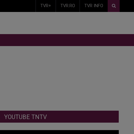
TVR+
TVR.RO
TVR INFO
YOUTUBE TNTV