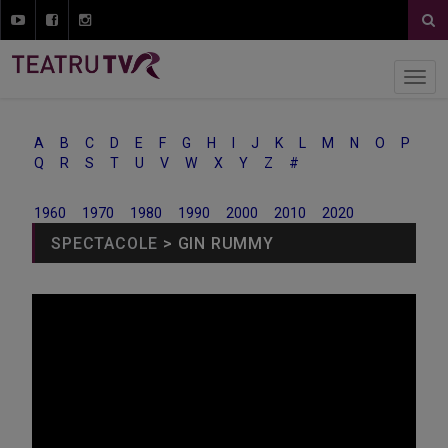
A
B
C
D
E
F
G
H
I
J
K
L
M
N
O
P
Q
R
S
T
U
V
W
X
Y
Z
#
1960
1970
1980
1990
2000
2010
2020
SPECTACOLE
> GIN RUMMY