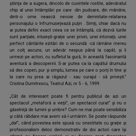
ştiinţa de a sugera, dincolo de cuvintele rostite, adevăratul
chip al unei întâmplări pe care -din pudoare, din mândrie,
dintr-o ome nească nevoie de demnitate-relatarea
personajului o înfrumuseţează puţin . Simţi, chiar dacă nu
ai putea defini exact ceea ce se întâmplă, că dezvă luirile
sunt parţiale, intuieşti-graţie unei priviri, unei intonaţii, unei
perfect cântărite ezitări de o secundă -că rămâne mereu
un colţ ascuns, un adevăr nespus până la capăt, şi îi
urmezi pe actori, cu sufletul la gură, în această fascinantă
aventură a descoperirii. S-ar putea ca la capătul drumului
să des coperi, pur şi simplu, lumea pe care o porţi în tine şi
la care nu prea ai răgazul - sau curajul - să priveşti.”
Cristina Dumitrescu, Teatrul Azi, nr 5 - 6, 1999.
„Cât de interesant poate fi pentru publicul de azi un
spectacol „metaforă a vieţii”, un spectacol curat" şi nu o
găselniţă de lumini şi umbre? Cum ne mai poate sensibiliza
şi câtă răbdare mai avem să-I urmărim. Se poate răspunde
„da!”, când povestea este spusă cu onestitate cu grație și
profesionalism deloc demonstrativ de doi actori care își