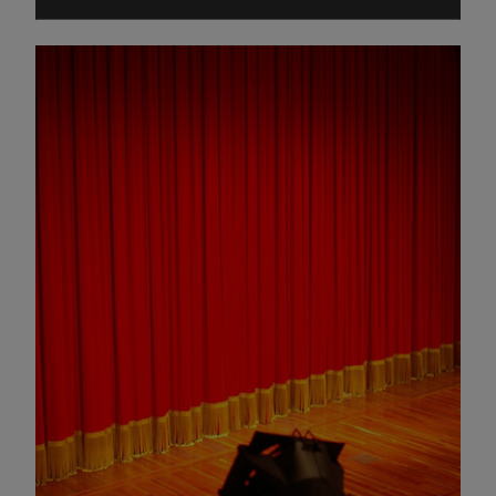
Omagiu adus regizorului Timotei Ursu, la TVR Cultural,
prin piesa „Ultima oră”, o montare de colecție, din 1979