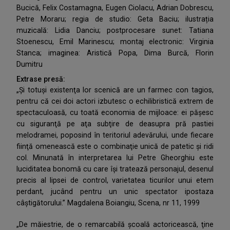
Bucică, Felix Costamagna, Eugen Ciolacu, Adrian Dobrescu,
Petre Moraru; regia de studio: Geta Baciu; ilustrația
muzicală: Lidia Danciu; postprocesare sunet: Tatiana
Stoenescu, Emil Marinescu; montaj electronic: Virginia
Stanca; imaginea: Aristică Popa, Dima Burcă, Florin
Dumitru
Extrase presă:
„Şi totuşi existenţa lor scenică are un farmec con tagios,
pentru că cei doi actori izbutesc o echilibristică extrem de
spectaculoasă, cu toată economia de mijloace: ei păşesc
cu siguranţă pe aţa subţire de deasupra pră pastiei
melodramei, poposind în teritoriul adevărului, unde fiecare
fiinţă omenească este o combinaţie unică de patetic şi ridi
col. Minunată în interpretarea lui Petre Gheorghiu este
luciditatea bonomă cu care îşi tratează personajul, desenul
precis al lipsei de control, varietatea ticurilor unui etem
perdant, jucând pentru un unic spectator ipostaza
câştigătorului.” Magdalena Boiangiu, Scena, nr 11, 1999
„De măiestrie, de o remarcabilă şcoală actoricească, ţine