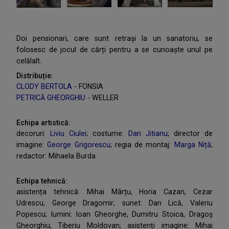
Doi pensionari, care sunt retrași la un sanatoriu, se
folosesc de jocul de cărți pentru a se cunoaște unul pe
celălalt.
Distribuție:
CLODY BERTOLA
- FONSIA
PETRICĂ GHEORGHIU
- WELLER
Echipa artistică:
decoruri:
Liviu Ciulei
; costume:
Dan Jitianu
; director de
imagine:
George Grigorescu
; regia de montaj:
Marga Niță
;
redactor: Mihaela Burda
Echipa tehnică:
asistența tehnică: Mihai Mârțu, Horia Cazan, Cezar
Udrescu, George Dragomir; sunet: Dan Lică, Valeriu
Popescu; lumini: Ioan Gheorghe, Dumitru Stoica, Dragoș
Gheorghiu, Tiberiu Moldovan; asistenți imagine: Mihai