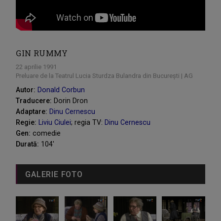
GIN RUMMY
22 aprilie 1991
Preluare de la Teatrul Lucia Sturdza Bulandra din București | AG
Autor:
Donald Corbun
Traducere:
Dorin Dron
Adaptare:
Dinu Cernescu
Regie:
Liviu Ciulei
; regia TV:
Dinu Cernescu
Gen:
comedie
Durată:
104'
GALERIE FOTO