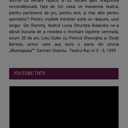
afirmă cu fiecare replică și cu fiecare gest dragostea
necondiționată față de tot ceea ce înseamnă teatrul,
pentru partenerul de joc, pentru text, și mai ales pentru
spectator? Pentru multele întrebări exită un răspuns, unul
singur: Gin Rummy. teatrul Lucia Strurdza Bulandra ne-a
dăruit bucuria de a revedea o montare bijuterie semnată,
acum 20 de ani, Liviu Ciulei, cu Petrică Gheorghiu și Clody
Bertola, actori care auy scris o parte din istoria
„Municipiului””. Carmen Stanciu, Teatrul Azi, nr 5 - 6, 1999.
YOUTUBE TNTV