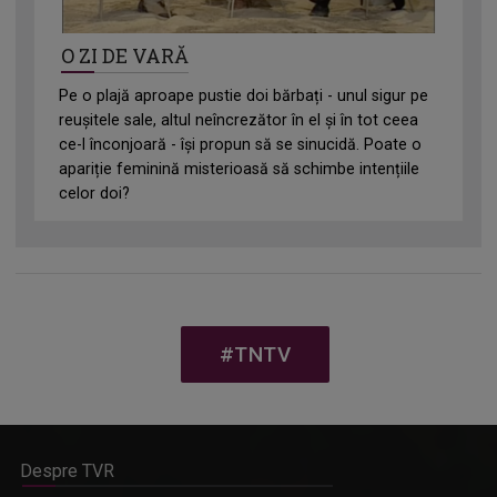
O ZI DE VARĂ
Pe o plajă aproape pustie doi bărbați - unul sigur pe
reușitele sale, altul neîncrezător în el și în tot ceea
ce-l înconjoară - își propun să se sinucidă. Poate o
apariție feminină misterioasă să schimbe intențiile
celor doi?
#TNTV
Despre TVR