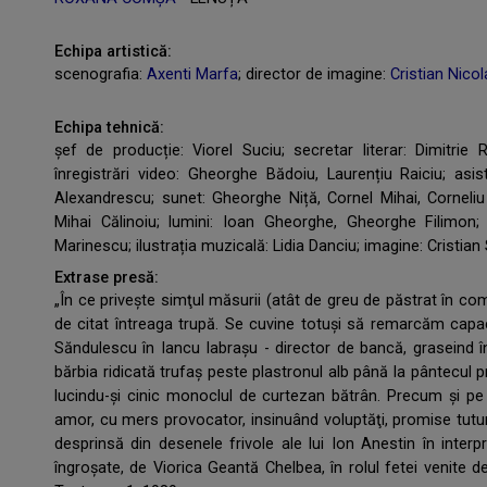
Echipa artistică:
scenografia:
Axenti Marfa
; director de imagine:
Cristian Nico
Echipa tehnică:
șef de producție: Viorel Suciu; secretar literar: Dimitrie
înregistrări video: Gheorghe Bădoiu, Laurențiu Raiciu; asis
Alexandrescu; sunet: Gheorghe Niță, Cornel Mihai, Corneli
Mihai Călinoiu; lumini: Ioan Gheorghe, Gheorghe Filimon;
Marinescu; ilustrația muzicală: Lidia Danciu; imagine: Cristia
Extrase presă:
„În ce priveşte simţul măsurii (atât de greu de păstrat în com
de citat întreaga trupă. Se cuvine totuși să remarcăm capac
Săndulescu în Iancu Iabrașu - director de bancă, graseind î
bărbia ridicată trufaş peste plastronul alb până la pântecul
lucindu-şi cinic monoclul de curtezan bătrân. Precum şi pe N
amor, cu mers provocator, insinuând voluptăţi, promise tutu
desprinsă din desenele frivole ale lui Ion Anestin în interpr
îngroşate, de Viorica Geantă Chelbea, în rolul fetei venite 