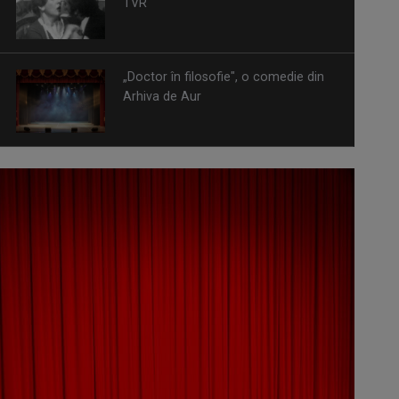
TVR
„Doctor în filosofie", o comedie din
Arhiva de Aur
Omagiu adus regizorului Timotei
Ursu, la TVR Cultural, prin piesa
„Ultima oră”, o montare de colecție,
din 1979