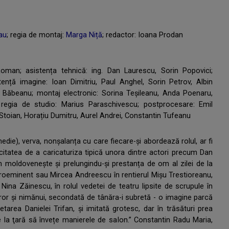
lau
; regia de montaj:
Marga Niță
; redactor: Ioana Prodan
 Roman; asistența tehnică: ing. Dan Laurescu, Sorin Popovici;
tență imagine: Ioan Dimitriu, Paul Anghel, Sorin Petrov, Albin
u Băbeanu; montaj electronic: Sorina Teșileanu, Anda Poenaru,
 regia de studio: Marius Paraschivescu; postprocesare: Emil
n Stoian, Horațiu Dumitru, Aurel Andrei, Constantin Tufeanu
edie), verva, nonşalanța cu care fiecare-şi abordează rolul, ar fi
itatea de a caricaturiza tipică unora dintre actori precum Dan
n moldoveneşte şi prelungindu-şi prestanța de om al zilei de la
 proeminent sau Mircea Andreescu în rentierul Mişu Trestioreanu,
ina Zăinescu, în rolul vedetei de teatru lipsite de scrupule în
ror și nimănui, secondată de tânăra-i subretă - o imagine parcă
etarea Danielei Trifan, şi imitată grotesc, dar în trăsături prea
de la ţară să învețe manierele de saIon.” Constantin Radu Maria,