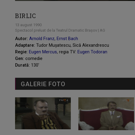
BIRLIC
13 august 1990
Spectacol preluat de la Teatrul Dramatic Brașov | AG
Autor:
Arnold Franz
,
Ernst Bach
Adaptare:
Tudor Mușatescu, Sică Alexandrescu
Regie:
Eugen Mercus
, regia TV:
Eugen Todoran
Gen:
comedie
Durată:
130'
GALERIE FOTO