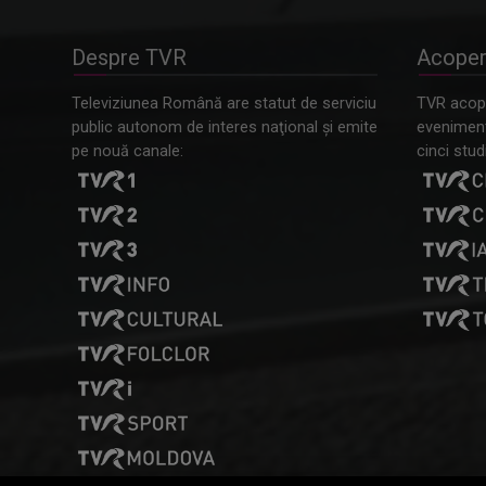
Despre TVR
Acoper
Televiziunea Română are statut de serviciu
TVR acope
public autonom de interes naţional şi emite
evenimente
pe nouă canale:
cinci studi