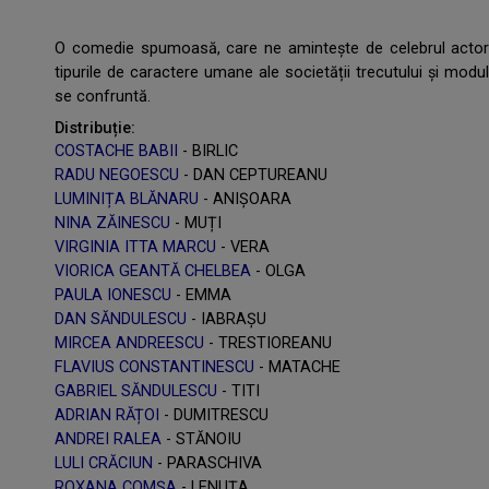
O comedie spumoasă, care ne amintește de celebrul actor
tipurile de caractere umane ale societății trecutului și mod
se confruntă.
Distribuție:
COSTACHE BABII
- BIRLIC
RADU NEGOESCU
- DAN CEPTUREANU
LUMINIȚA BLĂNARU
- ANIȘOARA
NINA ZĂINESCU
- MUȚI
VIRGINIA ITTA MARCU
- VERA
VIORICA GEANTĂ CHELBEA
- OLGA
PAULA IONESCU
- EMMA
DAN SĂNDULESCU
- IABRAȘU
MIRCEA ANDREESCU
- TRESTIOREANU
FLAVIUS CONSTANTINESCU
- MATACHE
GABRIEL SĂNDULESCU
- TITI
ADRIAN RĂȚOI
- DUMITRESCU
ANDREI RALEA
- STĂNOIU
LULI CRĂCIUN
- PARASCHIVA
ROXANA COMȘA
- LENUȚA