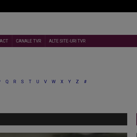
ACT
CANALE TVR
ALTE SITE-URI TVR
P
Q
R
S
T
U
V
W
X
Y
Z
#