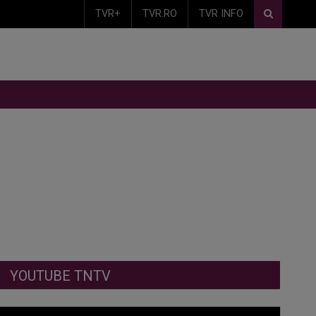
TVR+
TVR.RO
TVR INFO
YOUTUBE TNTV