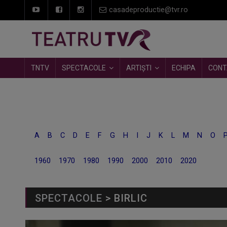
casadeproductie@tvr.ro
TNTV
SPECTACOLE
ARTIȘTI
ECHIPA
CONT
A
B
C
D
E
F
G
H
I
J
K
L
M
N
O
1960
1970
1980
1990
2000
2010
2020
SPECTACOLE
> BIRLIC