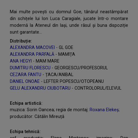
Mai multe povești cu domnul Goe, tânărul neastâmpărat
din schițele lui Ion Luca Caragiale, jucate într-o montare
modernă la Ateneul din Iași, unde râsul și buna dispoziție
sunt garantate...
Distribuție:
ALEXANDRA MACOVEI
- GL GOE
ALEXANDRA PARFALĂ
- MAMIȚA
ANA HEGYI
- MAM MARE
DUMITRU FLORESCU
- GEORGESCU/PROFESORUL
CEZARA FANTU
- ȚACA/ANIBAL
DANIEL ONOAE
- LEFTER POPESCU/OTOPEANU
GELU ALEXANDRU CIUBOTARU
- CONTROLORUL/ELEVUL
Echipa artistică:
muzica: Sorin Oancea; regia de montaj:
Roxana Elekeș
;
producător: Cătălin Mireuță
Echipa tehnică: