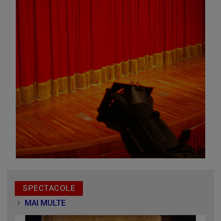
Omagiu adus regizorului Timotei Ursu, la TVR Cultural,
prin piesa „Ultima oră”, o montare de colecție, din 1979
SPECTACOLE
MAI MULTE