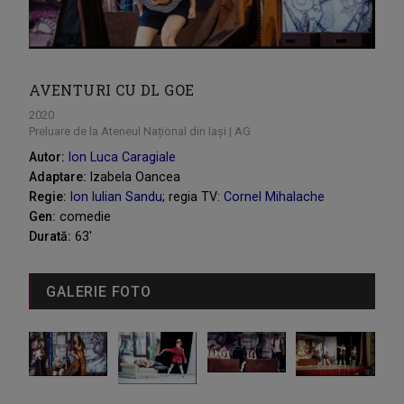
AVENTURI CU DL GOE
2020
Preluare de la Ateneul Național din Iași | AG
Autor:
Ion Luca Caragiale
Adaptare:
Izabela Oancea
Regie:
Ion Iulian Sandu
; regia TV:
Cornel Mihalache
Gen:
comedie
Durată:
63'
GALERIE FOTO