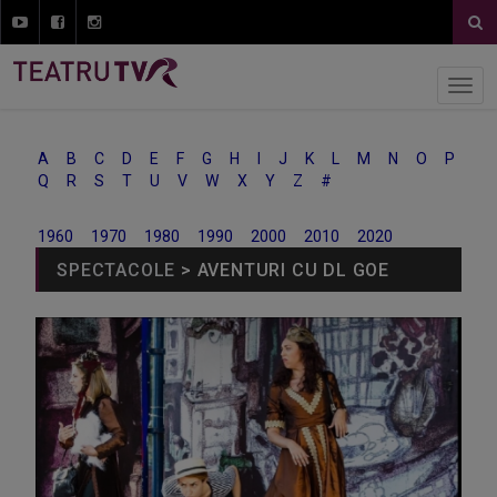
A
B
C
D
E
F
G
H
I
J
K
L
M
N
O
P
Q
R
S
T
U
V
W
X
Y
Z
#
1960
1970
1980
1990
2000
2010
2020
SPECTACOLE
> AVENTURI CU DL GOE