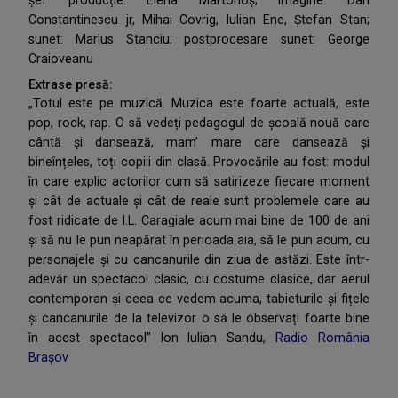
șef producție: Elena Martonoș; imagine: Dan
Constantinescu jr, Mihai Covrig, Iulian Ene, Ștefan Stan;
sunet: Marius Stanciu; postprocesare sunet: George
Craioveanu
Extrase presă:
„Totul este pe muzică. Muzica este foarte actuală, este
pop, rock, rap. O să vedeți pedagogul de școală nouă care
cântă și dansează, mam’ mare care dansează și
bineînțeles, toți copiii din clasă. Provocările au fost: modul
în care explic actorilor cum să satirizeze fiecare moment
și cât de actuale și cât de reale sunt problemele care au
fost ridicate de I.L. Caragiale acum mai bine de 100 de ani
și să nu le pun neapărat în perioada aia, să le pun acum, cu
personajele și cu cancanurile din ziua de astăzi. Este într-
adevăr un spectacol clasic, cu costume clasice, dar aerul
contemporan și ceea ce vedem acuma, tabieturile și fițele
și cancanurile de la televizor o să le observați foarte bine
în acest spectacol” Ion Iulian Sandu,
Radio România
Brașov