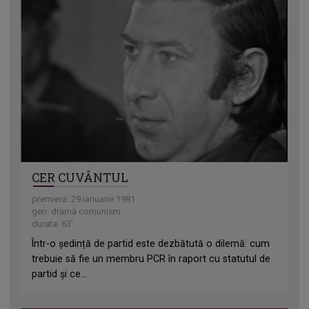
CER CUVÂNTUL
premiera: 29 ianuarie 1981
gen: dramă comunism
durata: 63'
Într-o ședință de partid este dezbătută o dilemă: cum
trebuie să fie un membru PCR în raport cu statutul de
partid și ce...