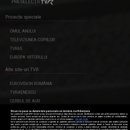
PRESELECȚII
Proiecte speciale
OMUL ANULUI
TELEVIZIUNEA COPIILOR
TVR65
EUROPA VIITORULUI
Alte site-uri TVR
EUROVISION ROMÂNIA
TVR#ENESCU
CERBUL DE AUR
Nouă ne pasă ca datele tale personale să rămână confidențiale
Noi și partenerii noștri
657
stocăm și/sau accesăm informații pe dispozitivul dvs., precum identificatorii cookie unici pentru prelucrarea datelor cu
caracter personal. Puteți accepta sau gestiona alegerile dvs. făcând clic mai jos sau în orice moment, pe pagina cu politica de confidențialitate.
Aceste alegeri vor fi raportate partenerilor noștri și nu vă vor afecta navigarea.
Mai multe detalii
Modifică setările de confidențialitate
Noi si partenerii nostri (retelele de socializare si agentiile de publicitate partenere, precum si furnizorii nostri de servicii de date analitice) prelucram
date pentru a permite website-ului sa functioneze, pentru a personaliza continutul si anunturile publicitare afisate in functie de interesele si/sau
profilul dvs., pentru a va oferi functionalitati aferente retelelor de socializare si pentru a analiza traficul pe website. Beneficiati de drepturile
prevazute de art. 15-22 din GDPR in legatura cu prelucrarea datelor cu caracter personal. Aceste drepturi pot fi exercitate prin modalitatea indicata