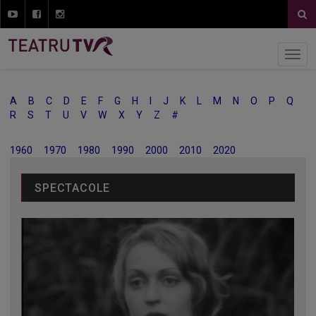
A
B
C
D
E
F
G
H
I
J
K
L
M
N
O
P
Q
R
S
T
U
V
W
X
Y
Z
#
1960
1970
1980
1990
2000
2010
2020
SPECTACOLE