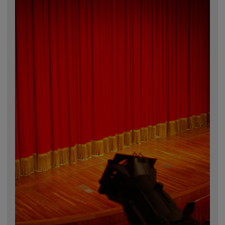
Omagiu adus regizorului Timotei Ursu, la TVR Cultural,
prin piesa „Ultima oră”, o montare de colecție, din 1979