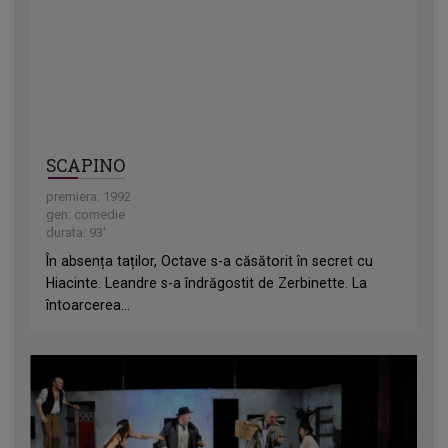
SCAPINO
premiera: 1992
gen: comedie
durata: 93'
În absența taților, Octave s-a căsătorit în secret cu
Hiacinte. Leandre s-a îndrăgostit de Zerbinette. La
întoarcerea...